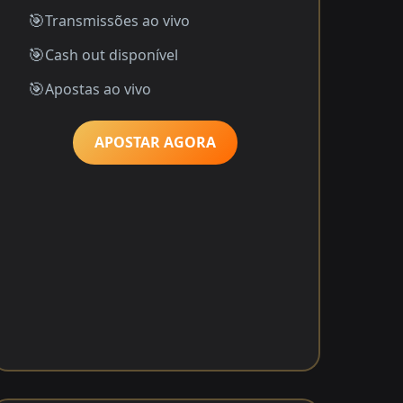
Transmissões ao vivo
Cash out disponível
Apostas ao vivo
APOSTAR AGORA