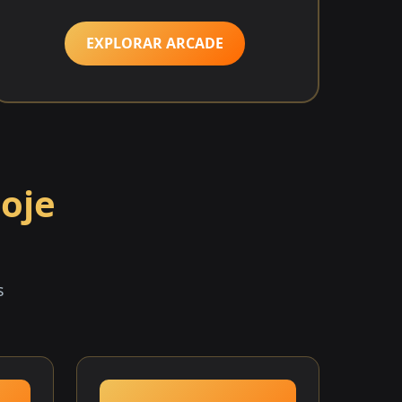
EXPLORAR ARCADE
Hoje
s