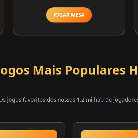
JOGAR MESA
Jogos Mais Populares 
Os jogos favoritos dos nossos 1.2 milhão de jogadore