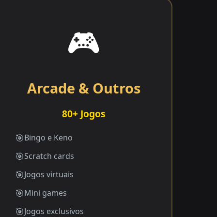
🎮
Arcade & Outros
80+ Jogos
Bingo e Keno
Scratch cards
Jogos virtuais
Mini games
Jogos exclusivos