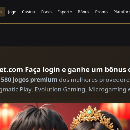
os
Jogo
Casino
Crash
Esporte
Bônus
Promo
Platafo
et.com Faça login e ganhe um bônus 
 580 jogos premium
dos melhores provedore
gmatic Play, Evolution Gaming, Microgaming 