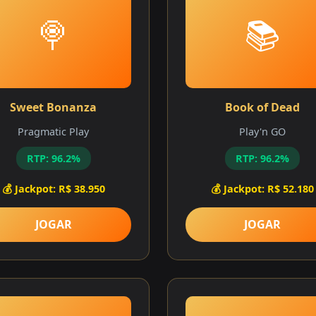
🍭
📚
Sweet Bonanza
Book of Dead
Pragmatic Play
Play'n GO
RTP: 96.2%
RTP: 96.2%
💰 Jackpot: R$ 38.950
💰 Jackpot: R$ 52.180
JOGAR
JOGAR