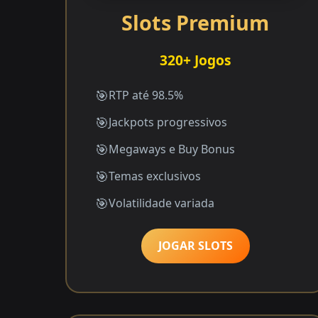
Slots Premium
320+ Jogos
RTP até 98.5%
Jackpots progressivos
Megaways e Buy Bonus
Temas exclusivos
Volatilidade variada
JOGAR SLOTS