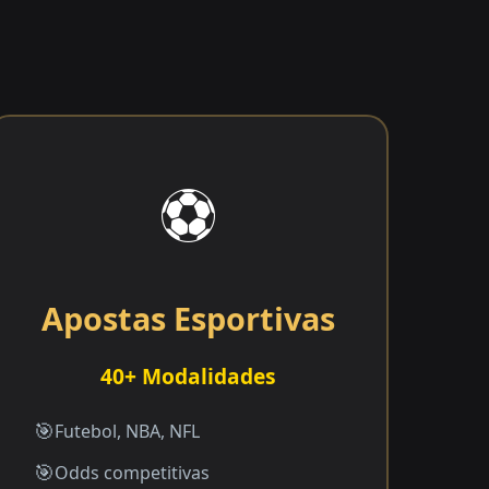
⚽
Apostas Esportivas
40+ Modalidades
Futebol, NBA, NFL
Odds competitivas