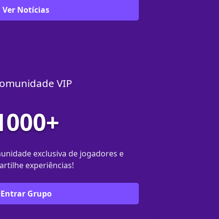
Ver Notícias
Comunidade VIP
1000+
unidade exclusiva de jogadores e
rtilhe experiências!
Entrar Grupo