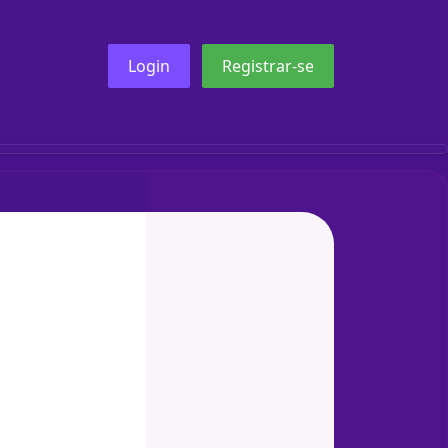
Login
Registrar-se