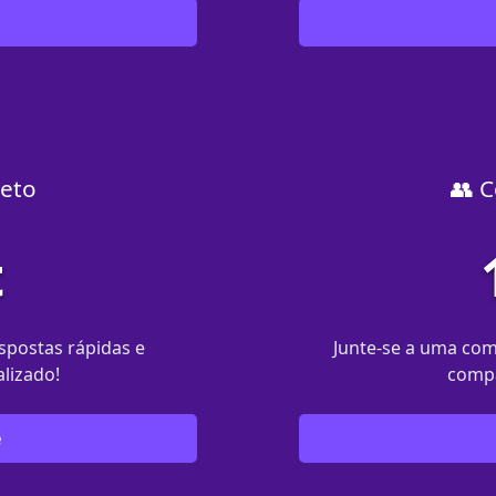
reto
👥 
t
espostas rápidas e
Junte-se a uma com
lizado!
compa
e