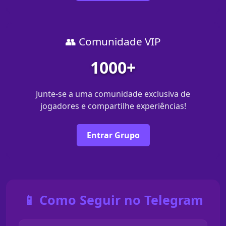
👥 Comunidade VIP
1000+
Junte-se a uma comunidade exclusiva de
jogadores e compartilhe experiências!
Entrar Grupo
📱 Como Seguir no Telegram