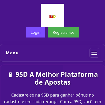
Login
Registrar-se
Menu
📱 95D A Melhor Plataforma
de Apostas
Cadastre-se na 95D para ganhar bônus no
cadastro e em cada recarga. Com a 95D, você tem