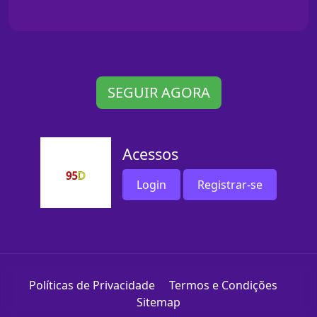
SEGUIR AGORA
Acessos
Login
Registrar-se
Políticas de Privacidade
Termos e Condições
Sitemap