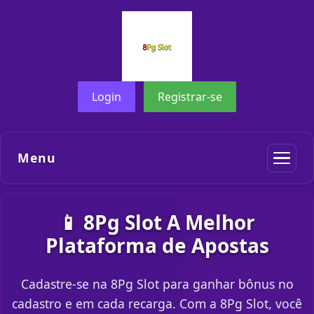
Login
Registrar-se
Menu
📱 8Pg Slot A Melhor
Plataforma de Apostas
Cadastre-se na 8Pg Slot para ganhar bônus no
cadastro e em cada recarga. Com a 8Pg Slot, você