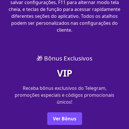
salvar configurações, F11 para alternar modo tela
cheia, e teclas de função para acessar rapidamente
diferentes seções do aplicativo. Todos os atalhos
podem ser personalizados nas configurações do
cliente.
🎁 Bônus Exclusivos
VIP
Receba bônus exclusivos do Telegram,
promoções especiais e códigos promocionais
únicos!
Ver Bônus