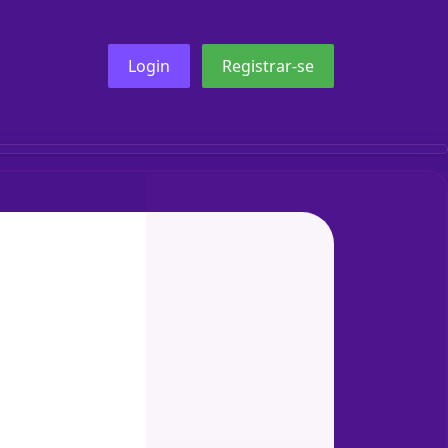
Login
Registrar-se