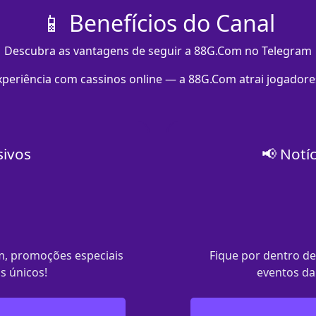
📱 Benefícios do Canal
Descubra as vantagens de seguir a 88G.Com no Telegram
periência com cassinos online — a 88G.Com atrai jogadore
sivos
📢 Notí
m, promoções especiais
Fique por dentro d
s únicos!
eventos da