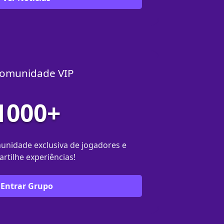
Comunidade VIP
1000+
unidade exclusiva de jogadores e
rtilhe experiências!
Entrar Grupo