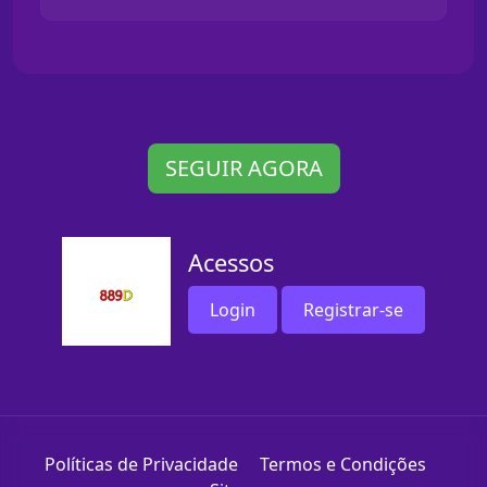
SEGUIR AGORA
Acessos
Login
Registrar-se
Políticas de Privacidade
Termos e Condições