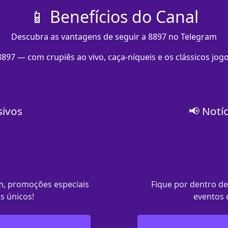
📱 Benefícios do Canal
Descubra as vantagens de seguir a 8897 no Telegram
 8897 — com crupiês ao vivo, caça-níqueis e os clássicos jogo
sivos
📢 Notí
m, promoções especiais
Fique por dentro d
s únicos!
eventos 