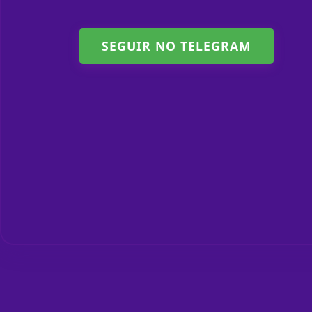
SEGUIR NO TELEGRAM