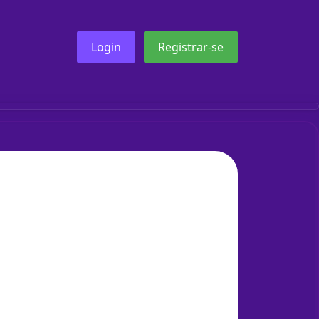
Login
Registrar-se