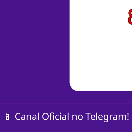
📱 Canal Oficial no Telegram!