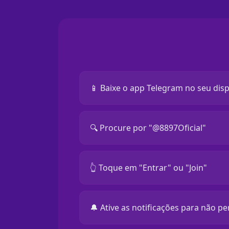
📱 Baixe o app Telegram no seu disp
🔍 Procure por "@8897Oficial"
👆 Toque em "Entrar" ou "Join"
🔔 Ative as notificações para não p