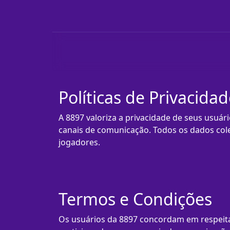
Políticas de Privacida
A 8897 valoriza a privacidade de seus usuá
canais de comunicação. Todos os dados cole
jogadores.
Termos e Condições
Os usuários da 8897 concordam em respeitar