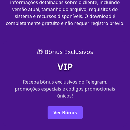
informações detalhadas sobre o cliente, incluindo
versão atual, tamanho do arquivo, requisitos do
sistema e recursos disponíveis. O download é
completamente gratuito e não requer registro prévio.
🎁 Bônus Exclusivos
VIP
Receba bônus exclusivos do Telegram,
promoções especiais e códigos promocionais
únicos!
Ver Bônus