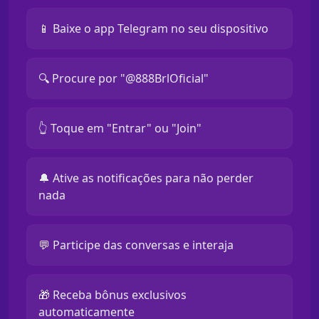
📱 Baixe o app Telegram no seu dispositivo
🔍 Procure por "@888BrlOficial"
👆 Toque em "Entrar" ou "Join"
🔔 Ative as notificações para não perder
nada
💬 Participe das conversas e interaja
🎁 Receba bônus exclusivos
automaticamente