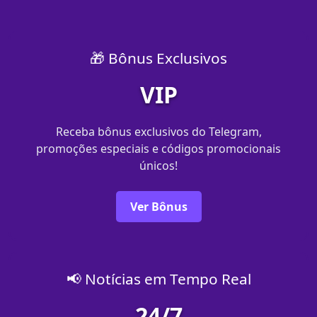
🎁 Bônus Exclusivos
VIP
Receba bônus exclusivos do Telegram,
promoções especiais e códigos promocionais
únicos!
Ver Bônus
📢 Notícias em Tempo Real
24/7