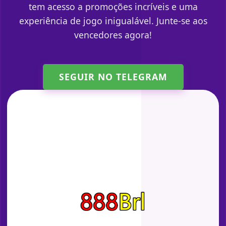
tem acesso a promoções incríveis e uma
experiência de jogo inigualável. Junte-se aos
vencedores agora!
SEGUIR NO TELEGRAM