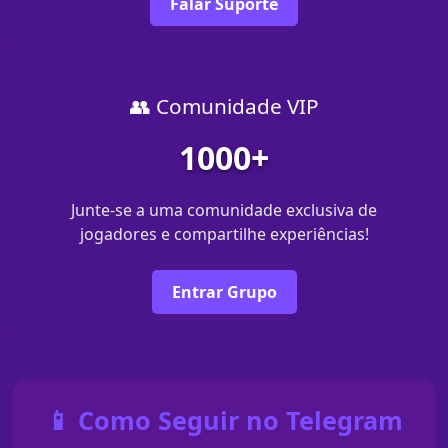
Falar Suporte
👥 Comunidade VIP
1000+
Junte-se a uma comunidade exclusiva de
jogadores e compartilhe experiências!
Entrar Grupo
📱 Como Seguir no Telegram