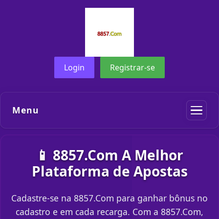
Login
Registrar-se
Menu
📱 8857.Com A Melhor
Plataforma de Apostas
Cadastre-se na 8857.Com para ganhar bônus no
cadastro e em cada recarga. Com a 8857.Com,