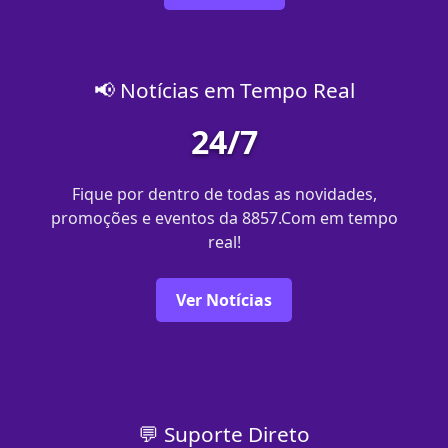
📢 Notícias em Tempo Real
24/7
Fique por dentro de todas as novidades,
promoções e eventos da 8857.Com em tempo
real!
Ver Notícias
💬 Suporte Direto