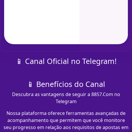
📱 Canal Oficial no Telegram!
📱 Benefícios do Canal
Descubra as vantagens de seguir a 8857.Com no
Telegram
Nossa plataforma oferece ferramentas avançadas de
acompanhamento que permitem que você monitore
seu progresso em relação aos requisitos de apostas em