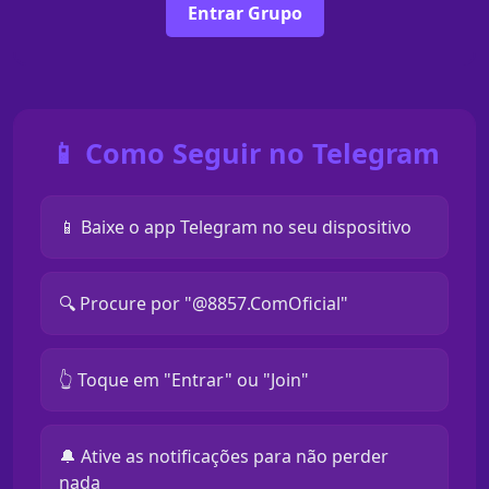
Entrar Grupo
📱 Como Seguir no Telegram
📱 Baixe o app Telegram no seu dispositivo
🔍 Procure por "@8857.ComOficial"
👆 Toque em "Entrar" ou "Join"
🔔 Ative as notificações para não perder
nada