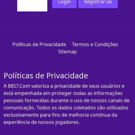
Login
Registrar-se
Políticas de Privacidade
Termos e Condições
Sitemap
Políticas de Privacidade
A 8857.Com valoriza a privacidade de seus usuários e
está empenhada em proteger todas as informações
pessoais fornecidas durante o uso de nossos canais de
comunicação. Todos os dados coletados são utilizados
exclusivamente para fins de melhoria contínua da
experiência de nossos jogadores.