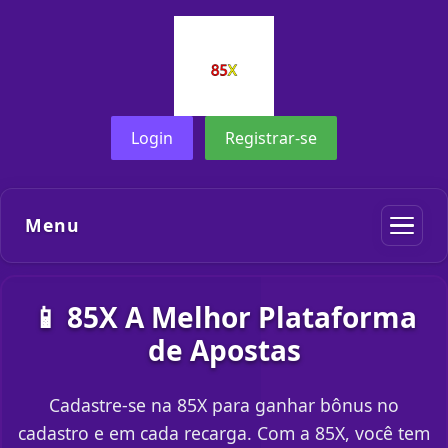
Login
Registrar-se
Menu
📱 85X A Melhor Plataforma
de Apostas
Cadastre-se na 85X para ganhar bônus no
cadastro e em cada recarga. Com a 85X, você tem