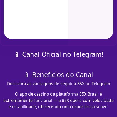
📱 Canal Oficial no Telegram!
📱 Benefícios do Canal
Descubra as vantagens de seguir a 85X no Telegram
O app de cassino da plataforma 85X Brasil é
extremamente funcional — a 85X opera com velocidade
e estabilidade, oferecendo uma experiência suave.