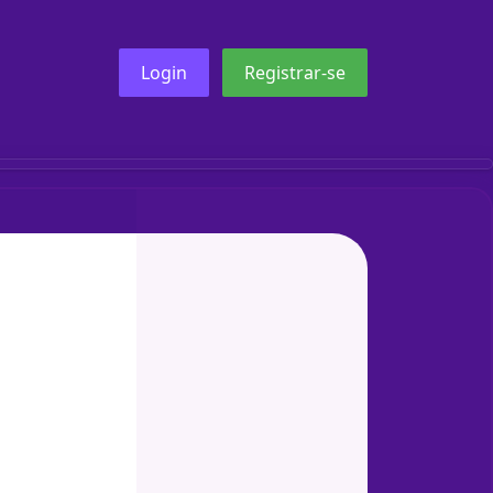
Login
Registrar-se