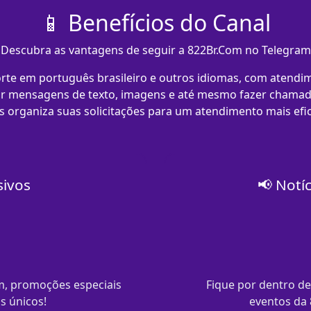
📱 Benefícios do Canal
Descubra as vantagens de seguir a 822Br.Com no Telegram
orte em português brasileiro e outros idiomas, com atendim
nviar mensagens de texto, imagens e até mesmo fazer chama
ts organiza suas solicitações para um atendimento mais efic
sivos
📢 Notí
m, promoções especiais
Fique por dentro d
s únicos!
eventos da