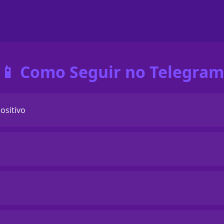
📱 Como Seguir no Telegram
ositivo