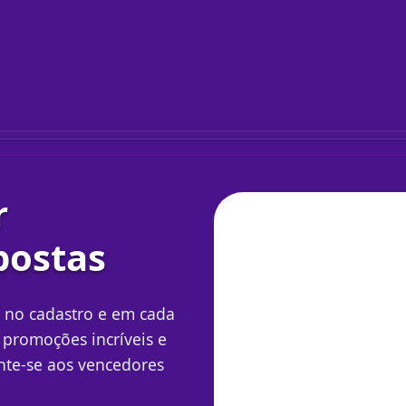
r
postas
 no cadastro e em cada
 promoções incríveis e
unte-se aos vencedores