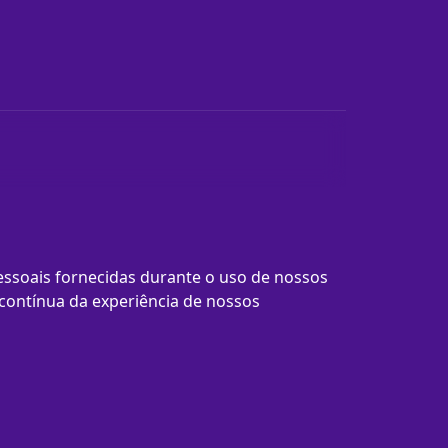
essoais fornecidas durante o uso de nossos
 contínua da experiência de nossos