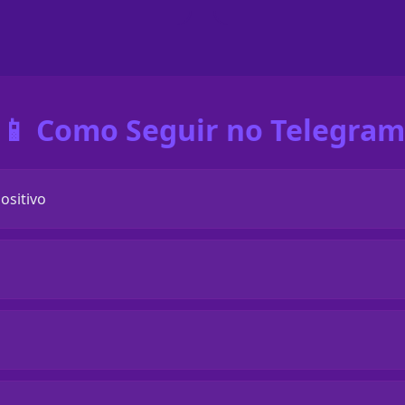
📱 Como Seguir no Telegram
ositivo