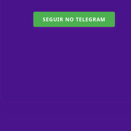
SEGUIR NO TELEGRAM