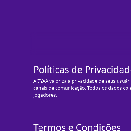
Políticas de Privacida
A 7YAA valoriza a privacidade de seus usuá
canais de comunicação. Todos os dados cole
jogadores.
Termos e Condições