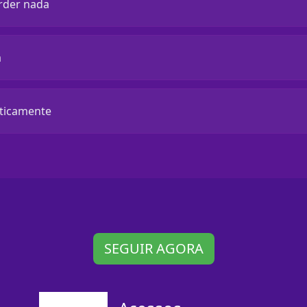
erder nada
a
aticamente
SEGUIR AGORA