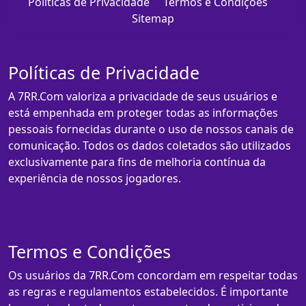
Políticas de Privacidade
Termos e Condições
Sitemap
Políticas de Privacidade
A 7RR.Com valoriza a privacidade de seus usuários e
está empenhada em proteger todas as informações
pessoais fornecidas durante o uso de nossos canais de
comunicação. Todos os dados coletados são utilizados
exclusivamente para fins de melhoria contínua da
experiência de nossos jogadores.
Termos e Condições
Os usuários da 7RR.Com concordam em respeitar todas
as regras e regulamentos estabelecidos. É importante