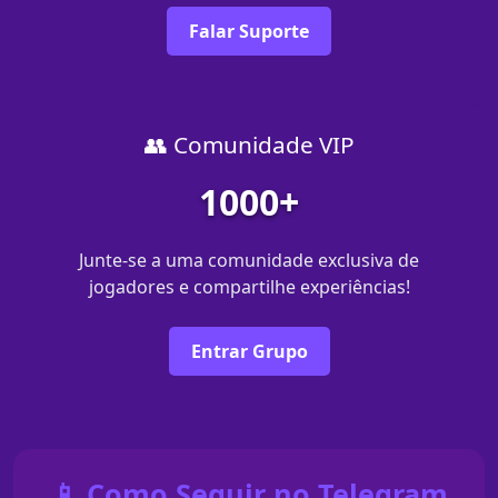
Falar Suporte
👥 Comunidade VIP
1000+
Junte-se a uma comunidade exclusiva de
jogadores e compartilhe experiências!
Entrar Grupo
📱 Como Seguir no Telegram