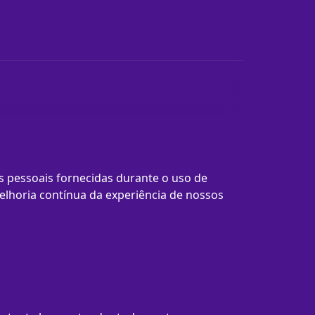
s pessoais fornecidas durante o uso de
elhoria contínua da experiência de nossos