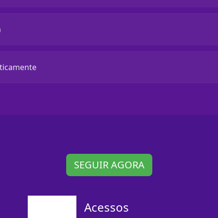
a
aticamente
SEGUIR AGORA
Acessos