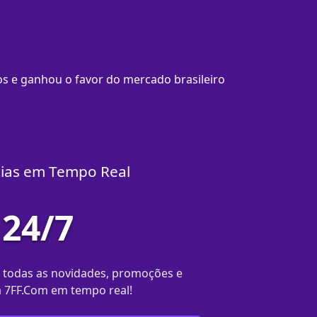
os e ganhou o favor do mercado brasileiro
cias em Tempo Real
24/7
e todas as novidades, promoções e
a 7FF.Com em tempo real!