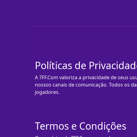
Políticas de Privacida
A 7FF.Com valoriza a privacidade de seus u
nossos canais de comunicação. Todos os dad
jogadores.
Termos e Condições