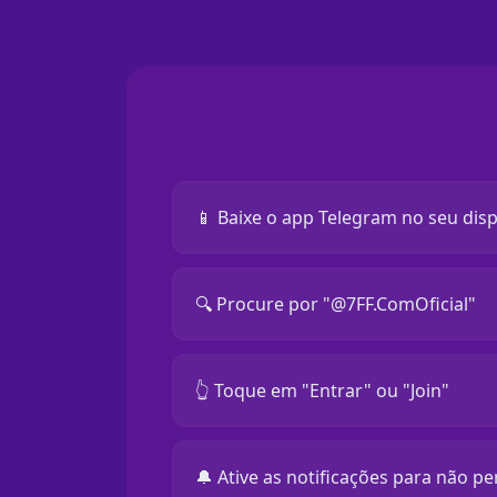
📱 Baixe o app Telegram no seu disp
🔍 Procure por "@7FF.ComOficial"
👆 Toque em "Entrar" ou "Join"
🔔 Ative as notificações para não p