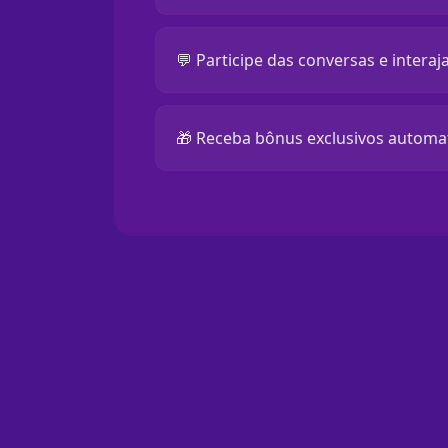
💬 Participe das conversas e interaj
🎁 Receba bônus exclusivos autom