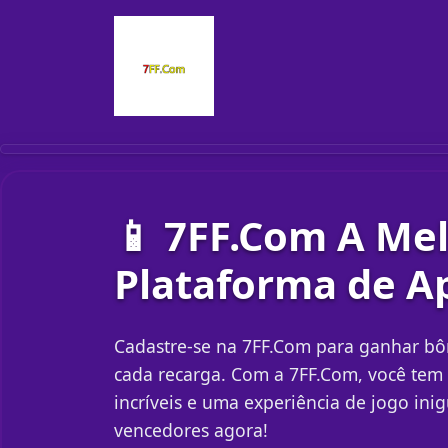
📱 7FF.Com A Me
Plataforma de A
Cadastre-se na 7FF.Com para ganhar bô
cada recarga. Com a 7FF.Com, você tem
incríveis e uma experiência de jogo inig
vencedores agora!