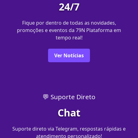
24/7
Fique por dentro de todas as novidades,
promoções e eventos da 79N Plataforma em
tempo real!
Ver Notícias
💬 Suporte Direto
Chat
Suporte direto via Telegram, respostas rápidas e
atendimento personalizado!