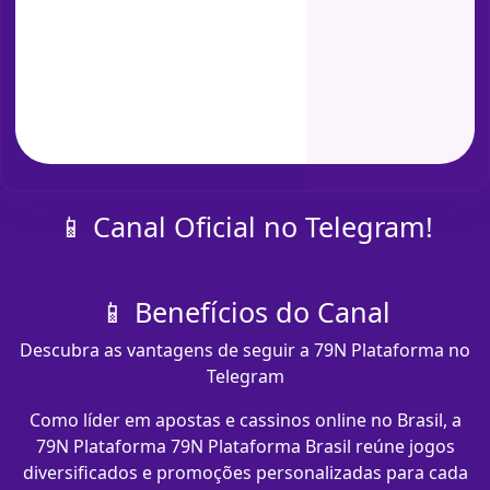
📱 Canal Oficial no Telegram!
📱 Benefícios do Canal
Descubra as vantagens de seguir a 79N Plataforma no
Telegram
Como líder em apostas e cassinos online no Brasil, a
79N Plataforma 79N Plataforma Brasil reúne jogos
diversificados e promoções personalizadas para cada