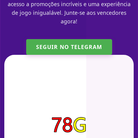
acesso a promoções incríveis e uma experiência
de jogo inigualável. Junte-se aos vencedores
agora!
SEGUIR NO TELEGRAM