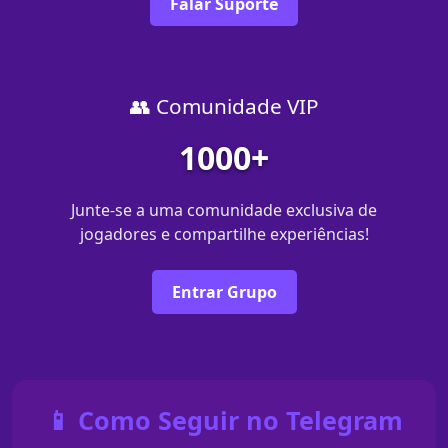
Falar Suporte
👥 Comunidade VIP
1000+
Junte-se a uma comunidade exclusiva de
jogadores e compartilhe experiências!
Entrar Grupo
📱 Como Seguir no Telegram