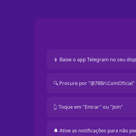
📱 Baixe o app Telegram no seu disp
🔍 Procure por "@78Brl.ComOficial"
👆 Toque em "Entrar" ou "Join"
🔔 Ative as notificações para não p