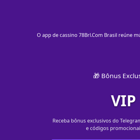
O app de cassino 78Brl.Com Brasil reúne mú
🎁 Bônus Exclu
VIP
Receba bônus exclusivos do Telegra
e códigos promocionai