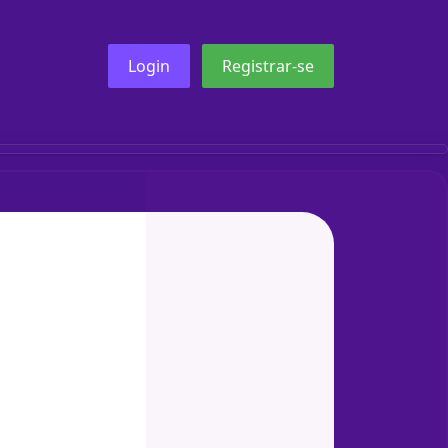
Login
Registrar-se