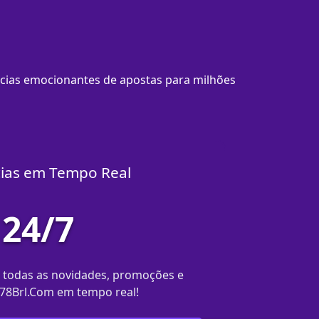
ências emocionantes de apostas para milhões
cias em Tempo Real
24/7
e todas as novidades, promoções e
 78Brl.Com em tempo real!