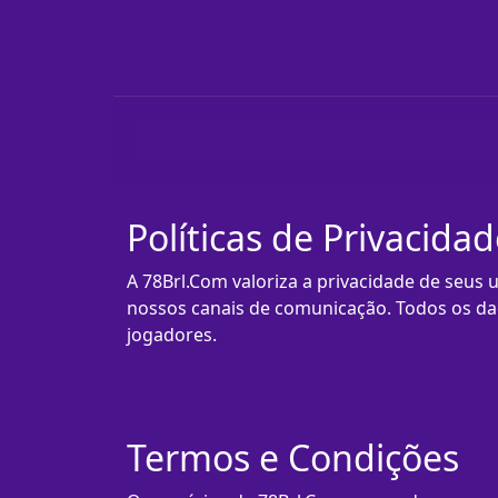
Políticas de Privacida
A 78Brl.Com valoriza a privacidade de seus
nossos canais de comunicação. Todos os dad
jogadores.
Termos e Condições