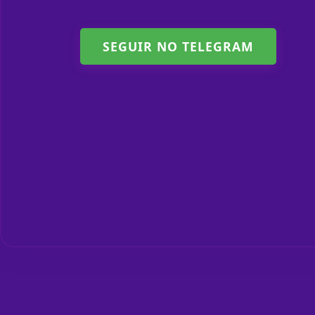
SEGUIR NO TELEGRAM