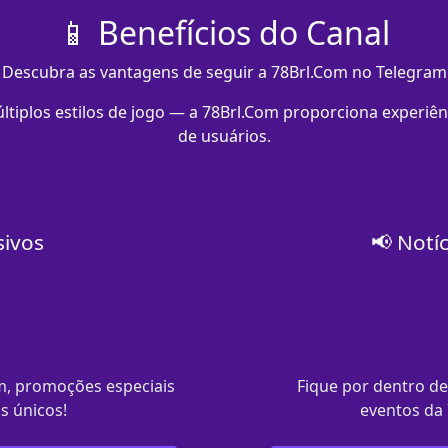
📱 Benefícios do Canal
Descubra as vantagens de seguir a 78Brl.Com no Telegram
ltiplos estilos de jogo — a 78Brl.Com proporciona experi
de usuários.
sivos
📢 Notí
m, promoções especiais
Fique por dentro d
s únicos!
eventos da