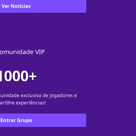
Ver Notícias
Comunidade VIP
1000+
unidade exclusiva de jogadores e
rtilhe experiências!
Entrar Grupo