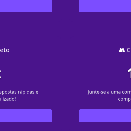
reto
👥 
t
espostas rápidas e
Junte-se a uma com
lizado!
compa
e