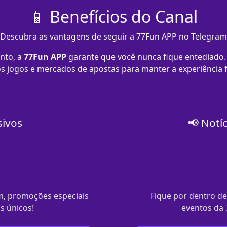
📱 Benefícios do Canal
Descubra as vantagens de seguir a 77Fun APP no Telegram
nto, a
77Fun APP
garante que você nunca fique entediado.
 jogos e mercados de apostas para manter a experiência 
sivos
📢 Notí
m, promoções especiais
Fique por dentro d
s únicos!
eventos da 