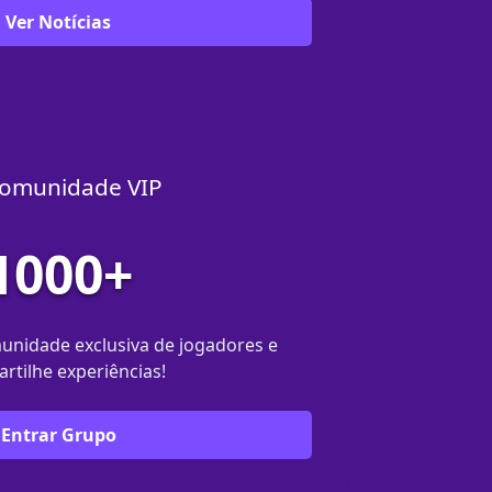
Ver Notícias
Comunidade VIP
1000+
unidade exclusiva de jogadores e
rtilhe experiências!
Entrar Grupo