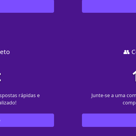
reto
👥 
t
espostas rápidas e
Junte-se a uma com
lizado!
compa
e