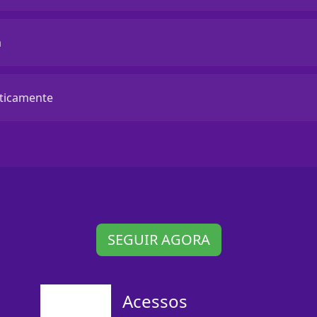
a
aticamente
SEGUIR AGORA
Acessos