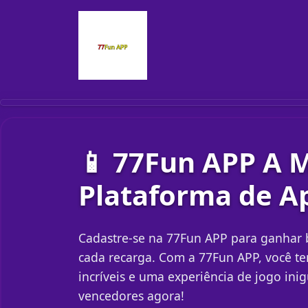
📱 77Fun APP A 
Plataforma de A
Cadastre-se na 77Fun APP para ganhar 
cada recarga. Com a 77Fun APP, você t
incríveis e uma experiência de jogo inig
vencedores agora!