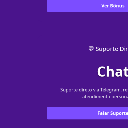
Ver Bônus
💬 Suporte Di
Cha
Suporte direto via Telegram, r
atendimento persona
Falar Suport