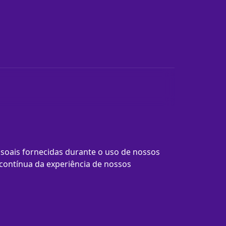
ssoais fornecidas durante o uso de nossos
 contínua da experiência de nossos