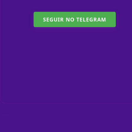
SEGUIR NO TELEGRAM