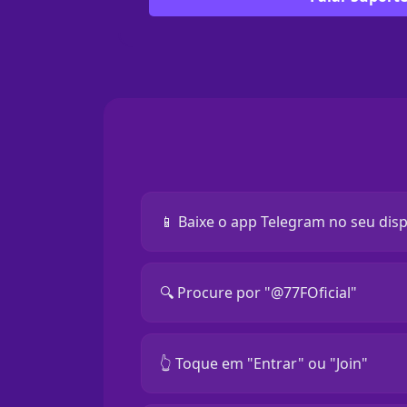
📱 Baixe o app Telegram no seu disp
🔍 Procure por "@77FOficial"
👆 Toque em "Entrar" ou "Join"