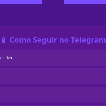
📱 Como Seguir no Telegram
ositivo