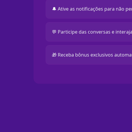
🔔 Ative as notificações para não p
💬 Participe das conversas e interaj
🎁 Receba bônus exclusivos autom