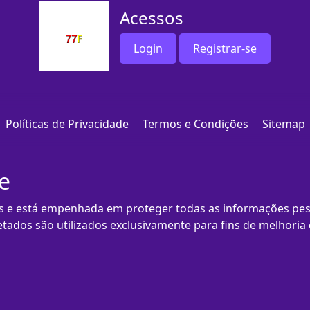
Acessos
Login
Registrar-se
Políticas de Privacidade
Termos e Condições
Sitemap
de
ios e está empenhada em proteger todas as informações pe
tados são utilizados exclusivamente para fins de melhoria