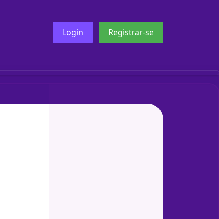
Login
Registrar-se