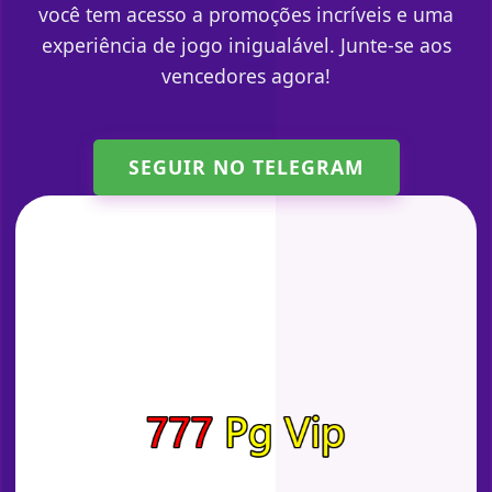
você tem acesso a promoções incríveis e uma
experiência de jogo inigualável. Junte-se aos
vencedores agora!
SEGUIR NO TELEGRAM