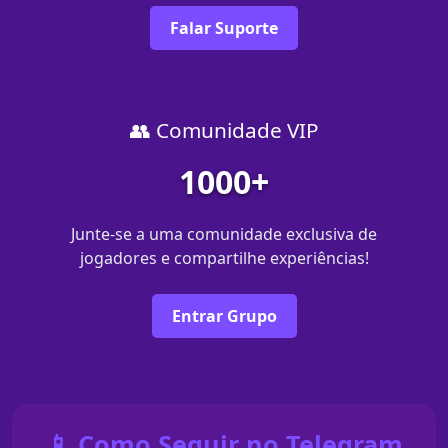
Falar Suporte
👥 Comunidade VIP
1000+
Junte-se a uma comunidade exclusiva de
jogadores e compartilhe experiências!
Entrar Grupo
📱 Como Seguir no Telegram