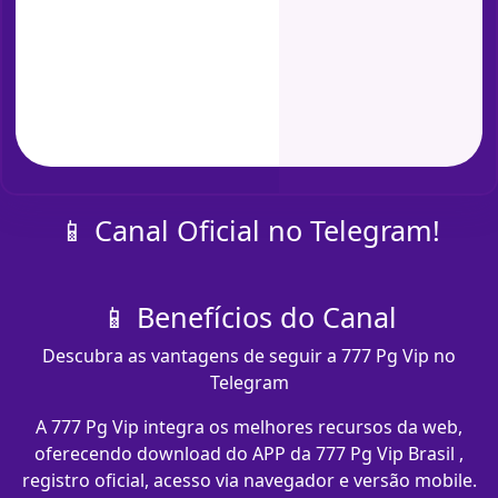
📱 Canal Oficial no Telegram!
📱 Benefícios do Canal
Descubra as vantagens de seguir a 777 Pg Vip no
Telegram
A 777 Pg Vip integra os melhores recursos da web,
oferecendo download do APP da 777 Pg Vip Brasil ,
registro oficial, acesso via navegador e versão mobile.