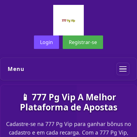
Login
Registrar-se
Menu
📱 777 Pg Vip A Melhor
Plataforma de Apostas
Cadastre-se na 777 Pg Vip para ganhar bônus no
cadastro e em cada recarga. Com a 777 Pg Vip,