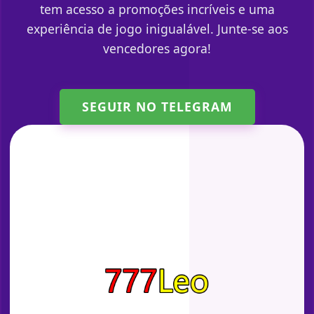
tem acesso a promoções incríveis e uma
experiência de jogo inigualável. Junte-se aos
vencedores agora!
SEGUIR NO TELEGRAM