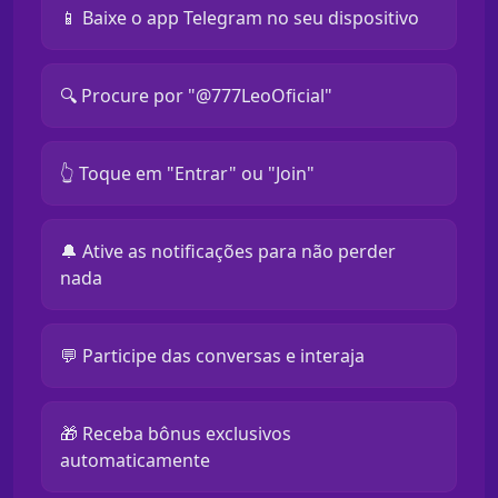
📱 Baixe o app Telegram no seu dispositivo
🔍 Procure por "@777LeoOficial"
👆 Toque em "Entrar" ou "Join"
🔔 Ative as notificações para não perder
nada
💬 Participe das conversas e interaja
🎁 Receba bônus exclusivos
automaticamente