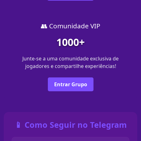
👥 Comunidade VIP
1000+
Junte-se a uma comunidade exclusiva de
jogadores e compartilhe experiências!
Entrar Grupo
📱 Como Seguir no Telegram