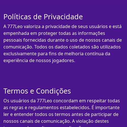
Políticas de Privacidade
A 777Leo valoriza a privacidade de seus usuários e está
empenhada em proteger todas as informações
pessoais fornecidas durante o uso de nossos canais de
comunicação. Todos os dados coletados são utilizados
exclusivamente para fins de melhoria contínua da
experiência de nossos jogadores.
Termos e Condições
Os usuários da 777Leo concordam em respeitar todas
as regras e regulamentos estabelecidos. É importante
ler e entender todos os termos antes de participar de
nossos canais de comunicação. A violação destes