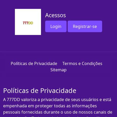
Acessos
Login
Registrar-se
Políticas de Privacidade
Termos e Condições
Sitemap
Políticas de Privacidade
A 777DD valoriza a privacidade de seus usuários e está
empenhada em proteger todas as informações
pessoais fornecidas durante o uso de nossos canais de