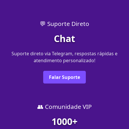
💬 Suporte Direto
Chat
Suporte direto via Telegram, respostas rápidas e
atendimento personalizado!
Falar Suporte
👥 Comunidade VIP
1000+