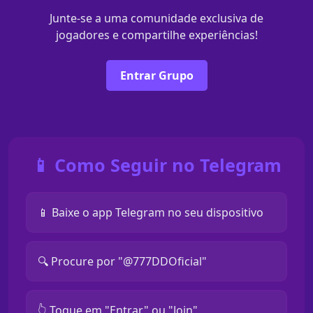
Junte-se a uma comunidade exclusiva de
jogadores e compartilhe experiências!
Entrar Grupo
📱 Como Seguir no Telegram
📱 Baixe o app Telegram no seu dispositivo
🔍 Procure por "@777DDOficial"
👆 Toque em "Entrar" ou "Join"