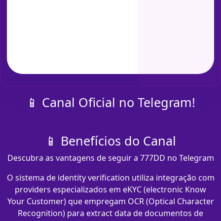
📱 Canal Oficial no Telegram!
📱 Benefícios do Canal
Descubra as vantagens de seguir a 777DD no Telegram
O sistema de identity verification utiliza integração com
providers especializados em eKYC (electronic Know
Your Customer) que empregam OCR (Optical Character
Recognition) para extract data de documentos de