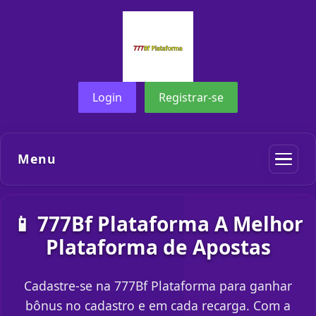
Login
Registrar-se
Menu
📱 777Bf Plataforma A Melhor
Plataforma de Apostas
Cadastre-se na 777Bf Plataforma para ganhar
bônus no cadastro e em cada recarga. Com a