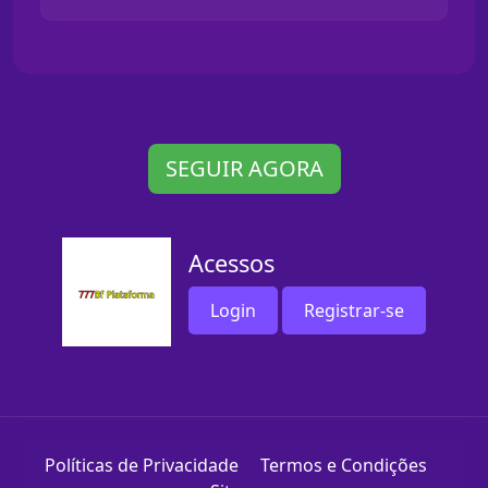
SEGUIR AGORA
Acessos
Login
Registrar-se
Políticas de Privacidade
Termos e Condições