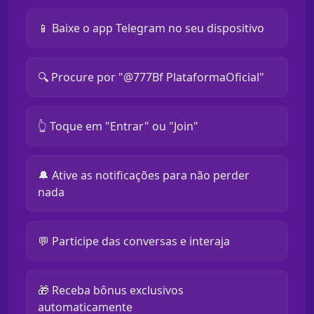
📱 Baixe o app Telegram no seu dispositivo
🔍 Procure por "@777Bf PlataformaOficial"
👆 Toque em "Entrar" ou "Join"
🔔 Ative as notificações para não perder
nada
💬 Participe das conversas e interaja
🎁 Receba bônus exclusivos
automaticamente