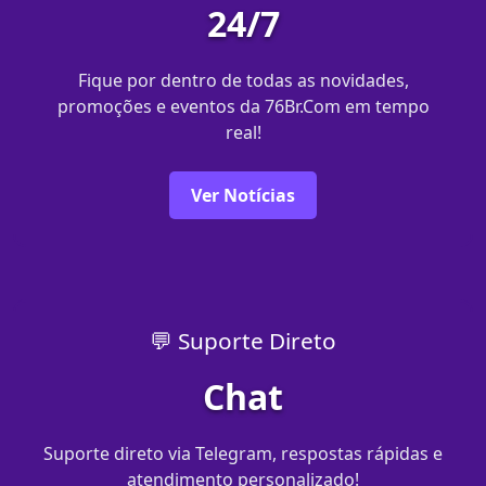
24/7
Fique por dentro de todas as novidades,
promoções e eventos da 76Br.Com em tempo
real!
Ver Notícias
💬 Suporte Direto
Chat
Suporte direto via Telegram, respostas rápidas e
atendimento personalizado!