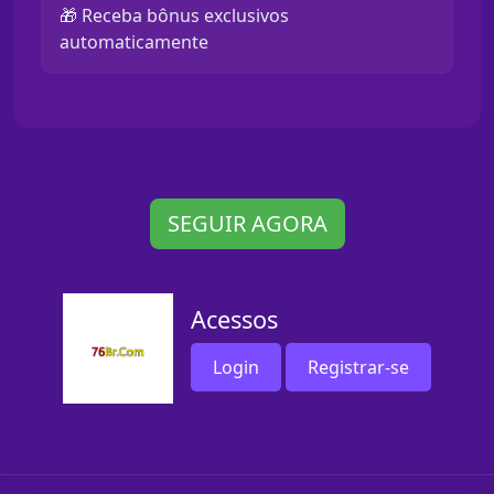
🎁 Receba bônus exclusivos
automaticamente
SEGUIR AGORA
Acessos
Login
Registrar-se