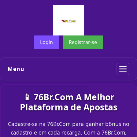
Login
Registrar-se
Menu
📱 76Br.Com A Melhor
Plataforma de Apostas
Cadastre-se na 76Br.Com para ganhar bônus no
cadastro e em cada recarga. Com a 76Br.Com,