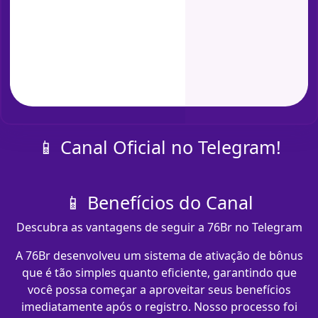
📱 Canal Oficial no Telegram!
📱 Benefícios do Canal
Descubra as vantagens de seguir a 76Br no Telegram
A 76Br desenvolveu um sistema de ativação de bônus
que é tão simples quanto eficiente, garantindo que
você possa começar a aproveitar seus benefícios
imediatamente após o registro. Nosso processo foi