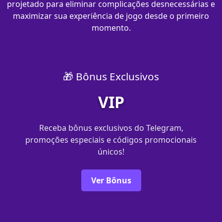
projetado para eliminar complicações desnecessárias e
maximizar sua experiência de jogo desde o primeiro
momento.
🎁 Bônus Exclusivos
VIP
Receba bônus exclusivos do Telegram,
promoções especiais e códigos promocionais
únicos!
Ver Bônus