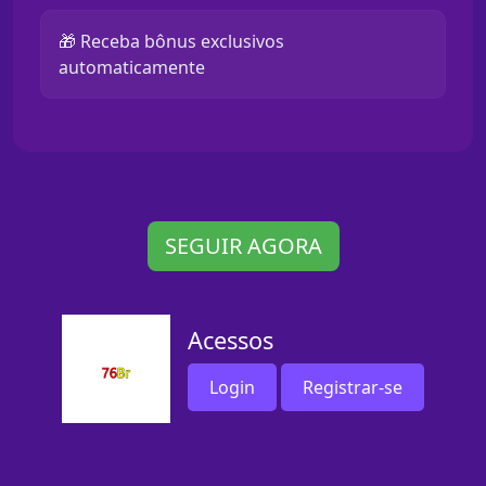
🎁 Receba bônus exclusivos
automaticamente
SEGUIR AGORA
Acessos
Login
Registrar-se