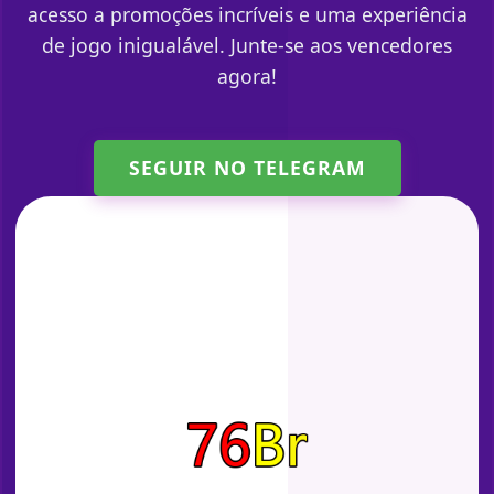
acesso a promoções incríveis e uma experiência
de jogo inigualável. Junte-se aos vencedores
agora!
SEGUIR NO TELEGRAM