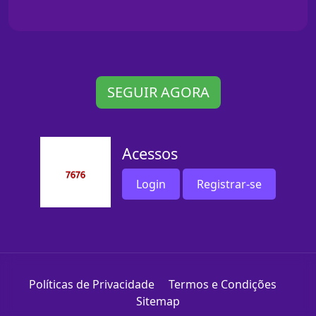
SEGUIR AGORA
Acessos
Login
Registrar-se
Políticas de Privacidade
Termos e Condições
Sitemap