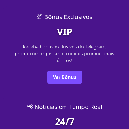
🎁 Bônus Exclusivos
VIP
Receba bônus exclusivos do Telegram,
promoções especiais e códigos promocionais
únicos!
Ver Bônus
📢 Notícias em Tempo Real
24/7