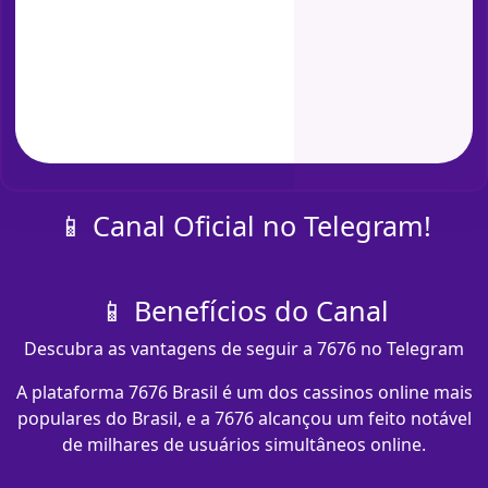
📱 Canal Oficial no Telegram!
📱 Benefícios do Canal
Descubra as vantagens de seguir a 7676 no Telegram
A plataforma 7676 Brasil é um dos cassinos online mais
populares do Brasil, e a 7676 alcançou um feito notável
de milhares de usuários simultâneos online.