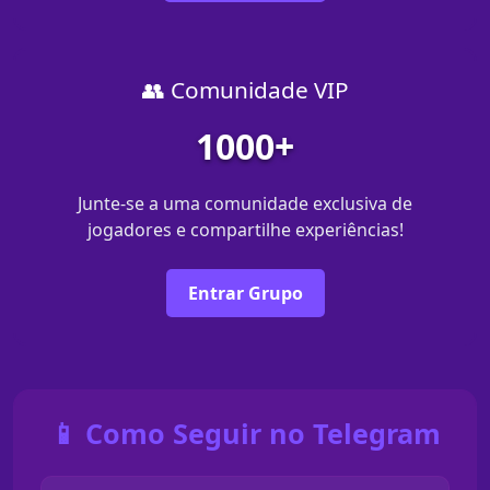
👥 Comunidade VIP
1000+
Junte-se a uma comunidade exclusiva de
jogadores e compartilhe experiências!
Entrar Grupo
📱 Como Seguir no Telegram