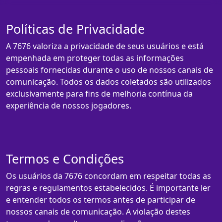
Políticas de Privacidade
A 7676 valoriza a privacidade de seus usuários e está
empenhada em proteger todas as informações
pessoais fornecidas durante o uso de nossos canais de
comunicação. Todos os dados coletados são utilizados
exclusivamente para fins de melhoria contínua da
experiência de nossos jogadores.
Termos e Condições
Os usuários da 7676 concordam em respeitar todas as
regras e regulamentos estabelecidos. É importante ler
e entender todos os termos antes de participar de
nossos canais de comunicação. A violação destes