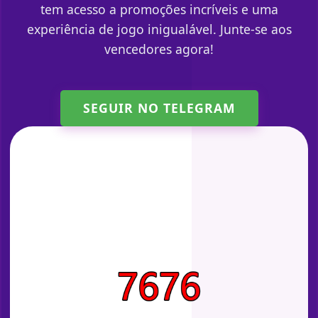
tem acesso a promoções incríveis e uma
experiência de jogo inigualável. Junte-se aos
vencedores agora!
SEGUIR NO TELEGRAM