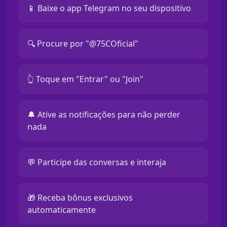
📱 Baixe o app Telegram no seu dispositivo
🔍 Procure por "@75COficial"
👆 Toque em "Entrar" ou "Join"
🔔 Ative as notificações para não perder
nada
💬 Participe das conversas e interaja
🎁 Receba bônus exclusivos
automaticamente