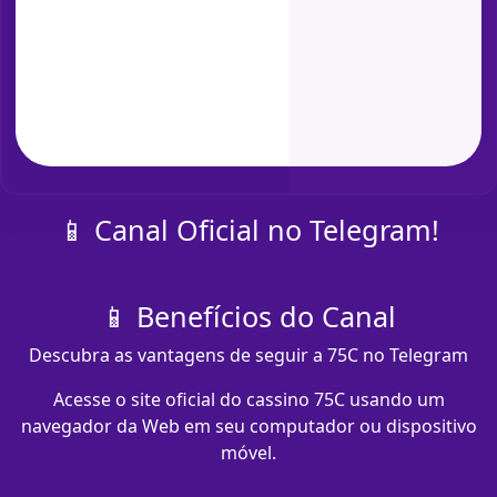
📱 Canal Oficial no Telegram!
📱 Benefícios do Canal
Descubra as vantagens de seguir a 75C no Telegram
Acesse o site oficial do cassino 75C usando um
navegador da Web em seu computador ou dispositivo
móvel.