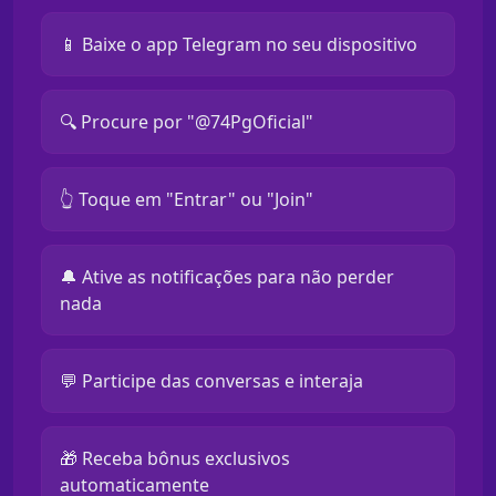
📱 Baixe o app Telegram no seu dispositivo
🔍 Procure por "@74PgOficial"
👆 Toque em "Entrar" ou "Join"
🔔 Ative as notificações para não perder
nada
💬 Participe das conversas e interaja
🎁 Receba bônus exclusivos
automaticamente