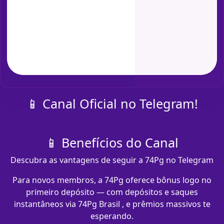
📱 Canal Oficial no Telegram!
📱 Benefícios do Canal
Descubra as vantagens de seguir a 74Pg no Telegram
Para novos membros, a 74Pg oferece bônus logo no
primeiro depósito — com depósitos e saques
instantâneos via 74Pg Brasil , e prêmios massivos te
esperando.