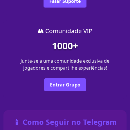
Falar Suporte
👥 Comunidade VIP
1000+
Junte-se a uma comunidade exclusiva de
jogadores e compartilhe experiências!
Entrar Grupo
📱 Como Seguir no Telegram