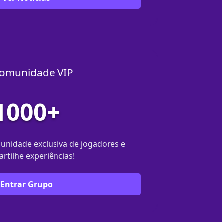
Comunidade VIP
1000+
unidade exclusiva de jogadores e
rtilhe experiências!
Entrar Grupo