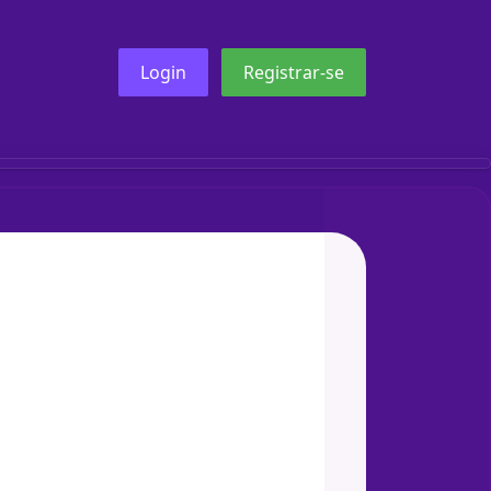
Login
Registrar-se