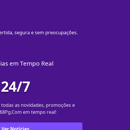
rtida, segura e sem preocupações.
cias em Tempo Real
24/7
e todas as novidades, promoções e
 68Pg.Com em tempo real!
Ver Notícias