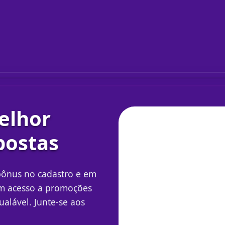
elhor
postas
bônus no cadastro e em
em acesso a promoções
ualável. Junte-se aos