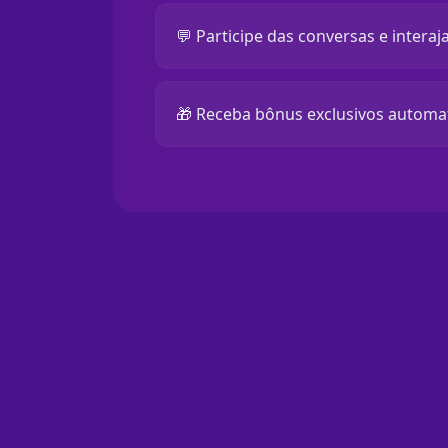
💬 Participe das conversas e interaj
🎁 Receba bônus exclusivos autom