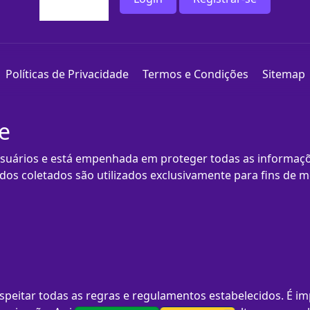
Políticas de Privacidade
Termos e Condições
Sitemap
de
 usuários e está empenhada em proteger todas as informaçõ
os coletados são utilizados exclusivamente para fins de m
eitar todas as regras e regulamentos estabelecidos. É im