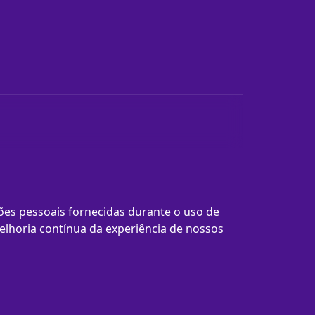
ões pessoais fornecidas durante o uso de
elhoria contínua da experiência de nossos