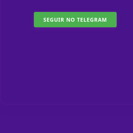
SEGUIR NO TELEGRAM