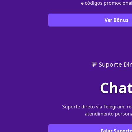
e códigos promocionai
Ver Bônus
💬 Suporte Di
Cha
Suporte direto via Telegram, r
atendimento persona
Falar Suport