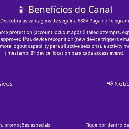
📱 Benefícios do Canal
Descubra as vantagens de seguir a 688V Paga no Telegram
orce protection (account lockout após 5 failed attempts, exp
a approved IPs), device recognition (new device triggers ema
te logout capability para all active sessions), e activity
timestamp, IP, device, location para cada access event).
sivos
📢 Notí
m, promoções especiais
Fique por dentro d