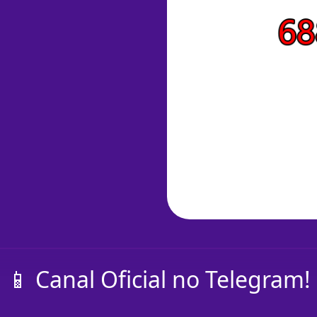
📱 Canal Oficial no Telegram!