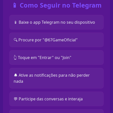
📱 Como Seguir no Telegram
📱 Baixe o app Telegram no seu dispositivo
🔍 Procure por "@67GameOficial"
👆 Toque em "Entrar" ou "Join"
🔔 Ative as notificações para não perder
nada
💬 Participe das conversas e interaja