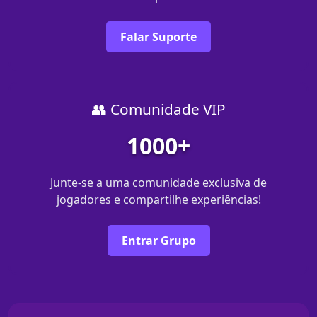
Falar Suporte
👥 Comunidade VIP
1000+
Junte-se a uma comunidade exclusiva de
jogadores e compartilhe experiências!
Entrar Grupo