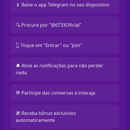
📱 Baixe o app Telegram no seu dispositivo
🔍 Procure por "@6733Oficial"
👆 Toque em "Entrar" ou "Join"
🔔 Ative as notificações para não perder
nada
💬 Participe das conversas e interaja
🎁 Receba bônus exclusivos
automaticamente