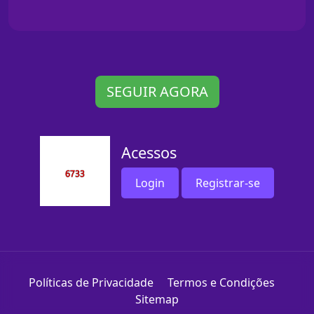
SEGUIR AGORA
Acessos
Login
Registrar-se
Políticas de Privacidade
Termos e Condições
Sitemap