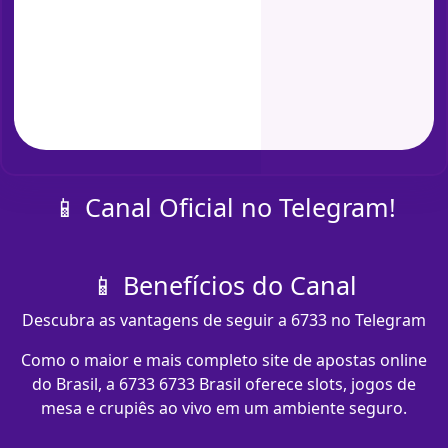
📱 Canal Oficial no Telegram!
📱 Benefícios do Canal
Descubra as vantagens de seguir a 6733 no Telegram
Como o maior e mais completo site de apostas online
do Brasil, a 6733 6733 Brasil oferece slots, jogos de
mesa e crupiês ao vivo em um ambiente seguro.