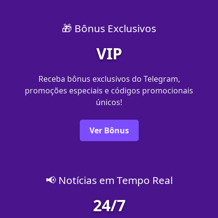
🎁 Bônus Exclusivos
VIP
Receba bônus exclusivos do Telegram,
promoções especiais e códigos promocionais
únicos!
Ver Bônus
📢 Notícias em Tempo Real
24/7