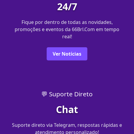
24/7
Fique por dentro de todas as novidades,
promoções e eventos da 66Brl.Com em tempo
real!
Ver Notícias
💬 Suporte Direto
Chat
Suporte direto via Telegram, respostas rápidas e
atendimento personalizado!