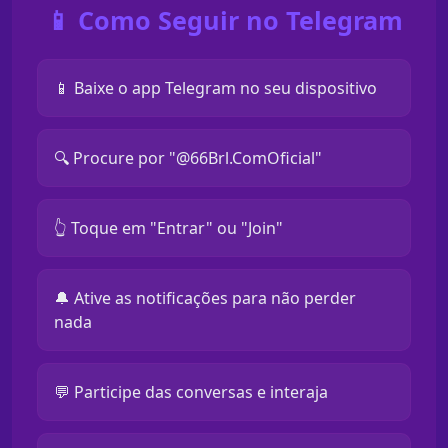
📱 Como Seguir no Telegram
📱 Baixe o app Telegram no seu dispositivo
🔍 Procure por "@66Brl.ComOficial"
👆 Toque em "Entrar" ou "Join"
🔔 Ative as notificações para não perder
nada
💬 Participe das conversas e interaja