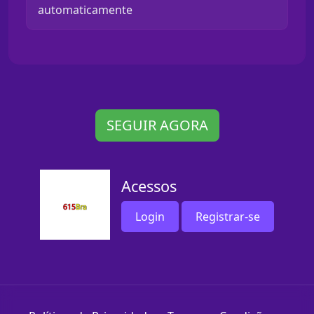
automaticamente
SEGUIR AGORA
Acessos
Login
Registrar-se