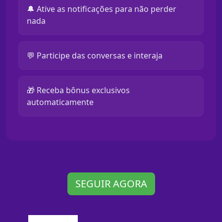
🔔 Ative as notificações para não perder
nada
💬 Participe das conversas e interaja
🎁 Receba bônus exclusivos
automaticamente
SEGUIR AGORA