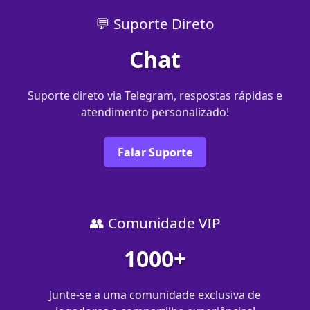
💬 Suporte Direto
Chat
Suporte direto via Telegram, respostas rápidas e
atendimento personalizado!
Falar Suporte
👥 Comunidade VIP
1000+
Junte-se a uma comunidade exclusiva de