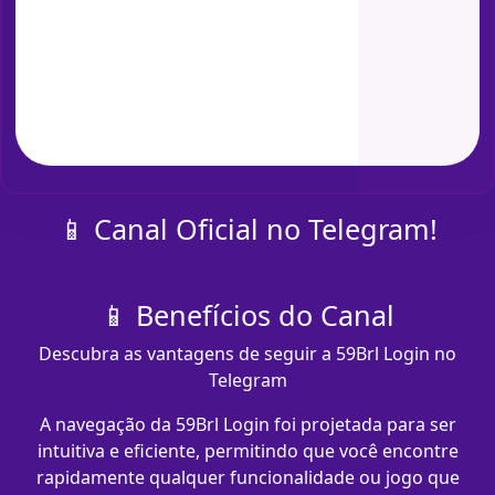
📱 Canal Oficial no Telegram!
📱 Benefícios do Canal
Descubra as vantagens de seguir a 59Brl Login no
Telegram
A navegação da 59Brl Login foi projetada para ser
intuitiva e eficiente, permitindo que você encontre
rapidamente qualquer funcionalidade ou jogo que