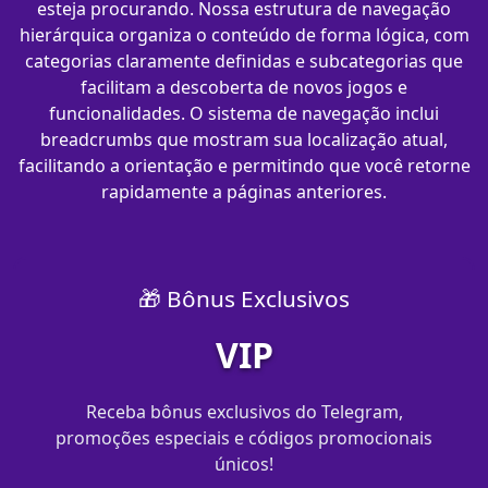
esteja procurando. Nossa estrutura de navegação
hierárquica organiza o conteúdo de forma lógica, com
categorias claramente definidas e subcategorias que
facilitam a descoberta de novos jogos e
funcionalidades. O sistema de navegação inclui
breadcrumbs que mostram sua localização atual,
facilitando a orientação e permitindo que você retorne
rapidamente a páginas anteriores.
🎁 Bônus Exclusivos
VIP
Receba bônus exclusivos do Telegram,
promoções especiais e códigos promocionais
únicos!