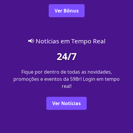
Ver Bônus
📢 Notícias em Tempo Real
24/7
Fique por dentro de todas as novidades,
promoções e eventos da 59Brl Login em tempo
real!
Ver Notícias