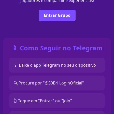
jogadores e compartilhe experiências!
Entrar Grupo
📱 Como Seguir no Telegram
📱 Baixe o app Telegram no seu dispositivo
🔍 Procure por "@59Brl LoginOficial"
👆 Toque em "Entrar" ou "Join"