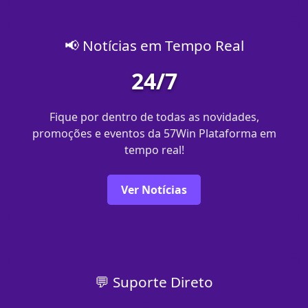
📢 Notícias em Tempo Real
24/7
Fique por dentro de todas as novidades,
promoções e eventos da 57Win Plataforma em
tempo real!
Ver Notícias
💬 Suporte Direto