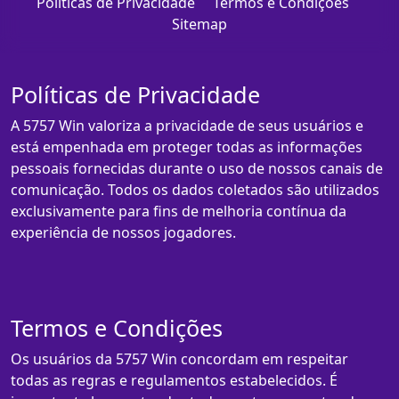
Políticas de Privacidade
Termos e Condições
Sitemap
Políticas de Privacidade
A 5757 Win valoriza a privacidade de seus usuários e
está empenhada em proteger todas as informações
pessoais fornecidas durante o uso de nossos canais de
comunicação. Todos os dados coletados são utilizados
exclusivamente para fins de melhoria contínua da
experiência de nossos jogadores.
Termos e Condições
Os usuários da 5757 Win concordam em respeitar
todas as regras e regulamentos estabelecidos. É