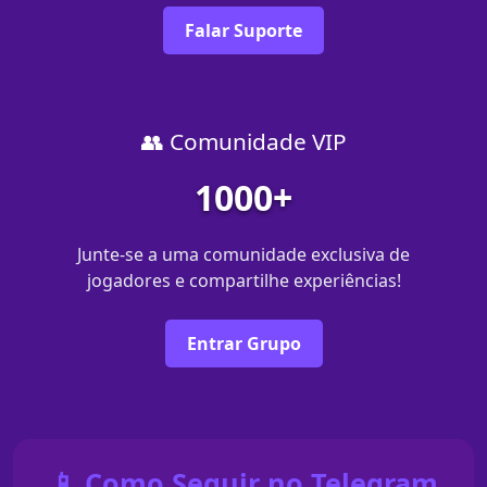
Falar Suporte
👥 Comunidade VIP
1000+
Junte-se a uma comunidade exclusiva de
jogadores e compartilhe experiências!
Entrar Grupo
📱 Como Seguir no Telegram