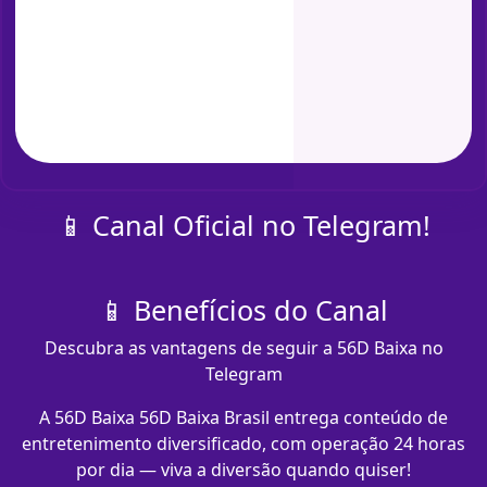
📱 Canal Oficial no Telegram!
📱 Benefícios do Canal
Descubra as vantagens de seguir a 56D Baixa no
Telegram
A 56D Baixa 56D Baixa Brasil entrega conteúdo de
entretenimento diversificado, com operação 24 horas
por dia — viva a diversão quando quiser!