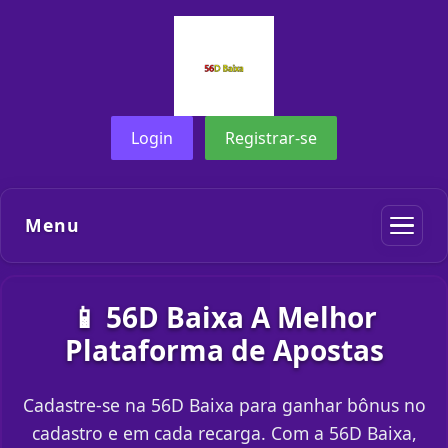
Login
Registrar-se
Menu
📱 56D Baixa A Melhor
Plataforma de Apostas
Cadastre-se na 56D Baixa para ganhar bônus no
cadastro e em cada recarga. Com a 56D Baixa,