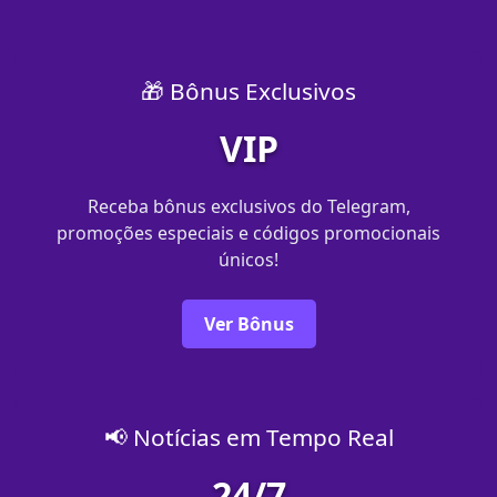
🎁 Bônus Exclusivos
VIP
Receba bônus exclusivos do Telegram,
promoções especiais e códigos promocionais
únicos!
Ver Bônus
📢 Notícias em Tempo Real
24/7