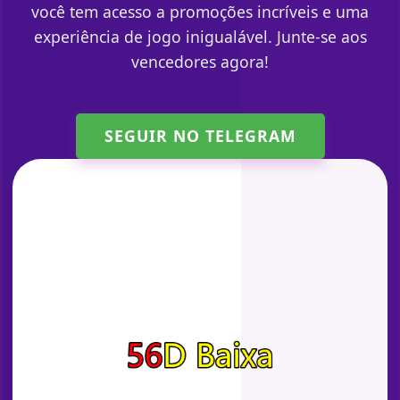
você tem acesso a promoções incríveis e uma
experiência de jogo inigualável. Junte-se aos
vencedores agora!
SEGUIR NO TELEGRAM