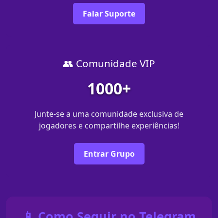
Falar Suporte
👥 Comunidade VIP
1000+
Junte-se a uma comunidade exclusiva de
jogadores e compartilhe experiências!
Entrar Grupo
📱 Como Seguir no Telegram