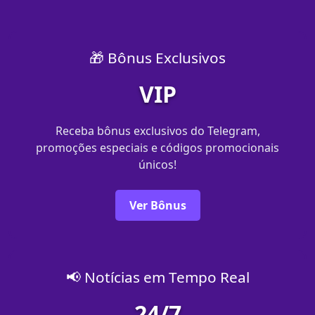
🎁 Bônus Exclusivos
VIP
Receba bônus exclusivos do Telegram,
promoções especiais e códigos promocionais
únicos!
Ver Bônus
📢 Notícias em Tempo Real
24/7