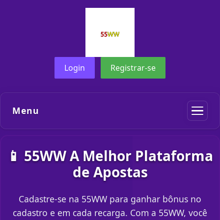
Login
Registrar-se
Menu
📱 55WW A Melhor Plataforma
de Apostas
Cadastre-se na 55WW para ganhar bônus no
cadastro e em cada recarga. Com a 55WW, você