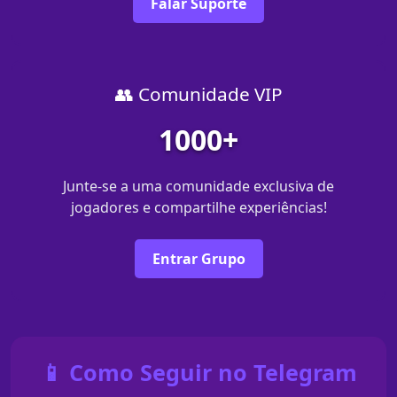
Falar Suporte
👥 Comunidade VIP
1000+
Junte-se a uma comunidade exclusiva de
jogadores e compartilhe experiências!
Entrar Grupo
📱 Como Seguir no Telegram