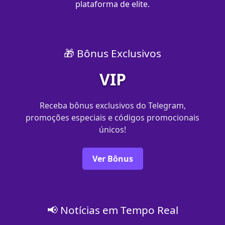
plataforma de elite.
🎁 Bônus Exclusivos
VIP
Receba bônus exclusivos do Telegram,
promoções especiais e códigos promocionais
únicos!
Ver Bônus
📢 Notícias em Tempo Real