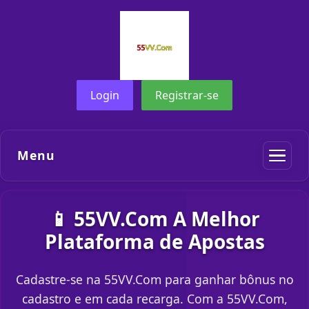
Login
Registrar-se
Menu
📱 55VV.Com A Melhor
Plataforma de Apostas
Cadastre-se na 55VV.Com para ganhar bônus no
cadastro e em cada recarga. Com a 55VV.Com,