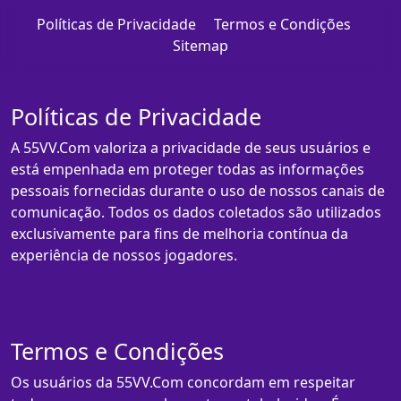
Políticas de Privacidade
Termos e Condições
Sitemap
Políticas de Privacidade
A 55VV.Com valoriza a privacidade de seus usuários e
está empenhada em proteger todas as informações
pessoais fornecidas durante o uso de nossos canais de
comunicação. Todos os dados coletados são utilizados
exclusivamente para fins de melhoria contínua da
experiência de nossos jogadores.
Termos e Condições
Os usuários da 55VV.Com concordam em respeitar