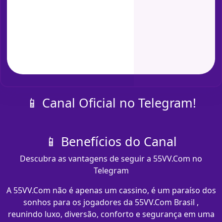
📱 Canal Oficial no Telegram!
📱 Benefícios do Canal
Descubra as vantagens de seguir a 55VV.Com no
Telegram
A 55VV.Com não é apenas um cassino, é um paraíso dos
sonhos para os jogadores da 55VV.Com Brasil ,
reunindo luxo, diversão, conforto e segurança em uma