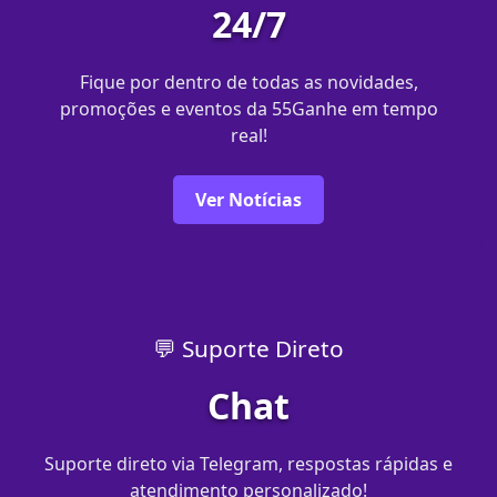
24/7
Fique por dentro de todas as novidades,
promoções e eventos da 55Ganhe em tempo
real!
Ver Notícias
💬 Suporte Direto
Chat
Suporte direto via Telegram, respostas rápidas e
atendimento personalizado!