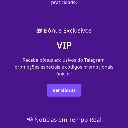
praticidade.
🎁 Bônus Exclusivos
VIP
Receba bônus exclusivos do Telegram,
promoções especiais e códigos promocionais
únicos!
Ver Bônus
📢 Notícias em Tempo Real