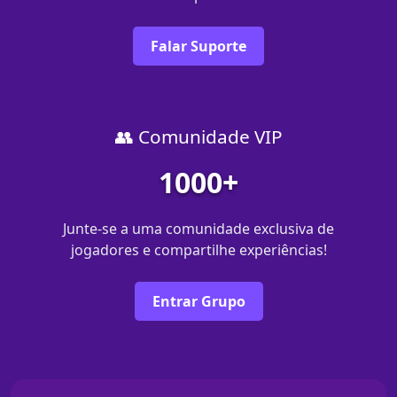
Falar Suporte
👥 Comunidade VIP
1000+
Junte-se a uma comunidade exclusiva de
jogadores e compartilhe experiências!
Entrar Grupo