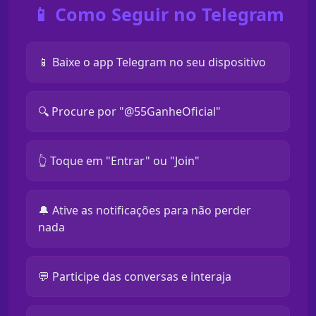
📱 Como Seguir no Telegram
📱 Baixe o app Telegram no seu dispositivo
🔍 Procure por "@55GanheOficial"
👆 Toque em "Entrar" ou "Join"
🔔 Ative as notificações para não perder
nada
💬 Participe das conversas e interaja