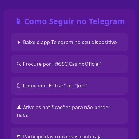
📱 Como Seguir no Telegram
📱 Baixe o app Telegram no seu dispositivo
🔍 Procure por "@55C CasinoOficial"
👆 Toque em "Entrar" ou "Join"
🔔 Ative as notificações para não perder
nada
💬 Participe das conversas e interaja