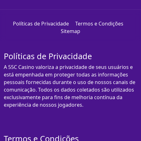
Políticas de Privacidade
Termos e Condições
Sitemap
Políticas de Privacidade
A 55C Casino valoriza a privacidade de seus usuários e
está empenhada em proteger todas as informações
pessoais fornecidas durante o uso de nossos canais de
comunicação. Todos os dados coletados são utilizados
exclusivamente para fins de melhoria contínua da
experiência de nossos jogadores.
Termos e Condições