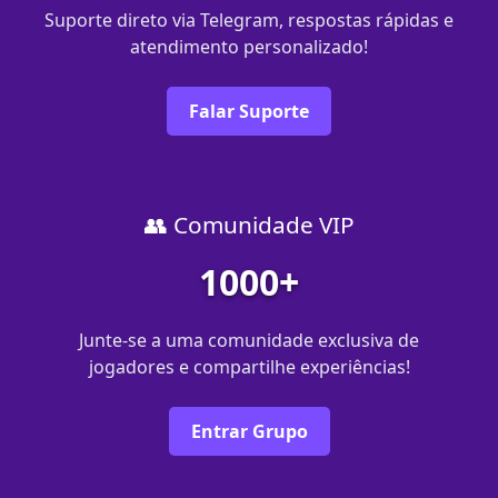
Suporte direto via Telegram, respostas rápidas e
atendimento personalizado!
Falar Suporte
👥 Comunidade VIP
1000+
Junte-se a uma comunidade exclusiva de
jogadores e compartilhe experiências!
Entrar Grupo