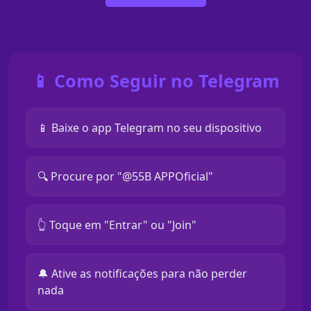
📱 Como Seguir no Telegram
📱 Baixe o app Telegram no seu dispositivo
🔍 Procure por "@55B APPOficial"
👆 Toque em "Entrar" ou "Join"
🔔 Ative as notificações para não perder
nada