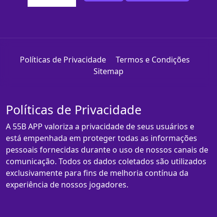
Políticas de Privacidade
Termos e Condições
Sitemap
Políticas de Privacidade
A 55B APP valoriza a privacidade de seus usuários e
está empenhada em proteger todas as informações
pessoais fornecidas durante o uso de nossos canais de
comunicação. Todos os dados coletados são utilizados
exclusivamente para fins de melhoria contínua da
experiência de nossos jogadores.