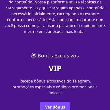
do conteúdo. Nossa plataforma utiliza técnicas de
carregamento lazy que carregam apenas o conteúdo
necessário inicialmente, carregando o restante
conforme necessário. Esta abordagem garante que
você possa começar a usar a plataforma rapidamente,
mesmo em conexões mais lentas.
🎁 Bônus Exclusivos
VIP
Receba bônus exclusivos do Telegram,
promoções especiais e códigos promocionais
únicos!
Ver Bônus