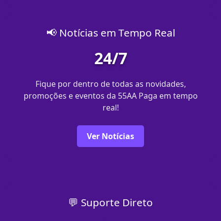
📢 Notícias em Tempo Real
24/7
Fique por dentro de todas as novidades,
promoções e eventos da 55AA Paga em tempo
real!
Ver Notícias
💬 Suporte Direto