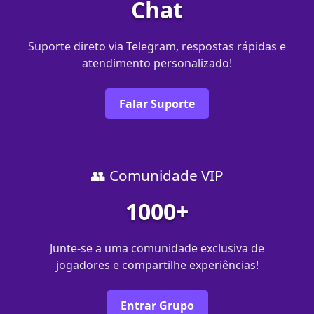
Chat
Suporte direto via Telegram, respostas rápidas e
atendimento personalizado!
Falar Suporte
👥 Comunidade VIP
1000+
Junte-se a uma comunidade exclusiva de
jogadores e compartilhe experiências!
Entrar Grupo