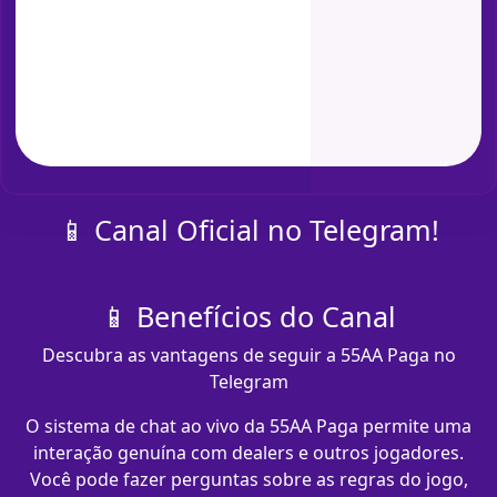
📱 Canal Oficial no Telegram!
📱 Benefícios do Canal
Descubra as vantagens de seguir a 55AA Paga no
Telegram
O sistema de chat ao vivo da 55AA Paga permite uma
interação genuína com dealers e outros jogadores.
Você pode fazer perguntas sobre as regras do jogo,