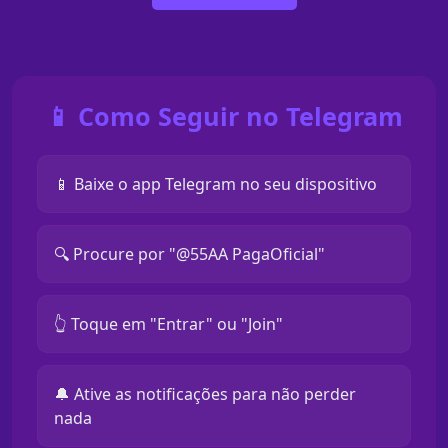
📱 Como Seguir no Telegram
📱 Baixe o app Telegram no seu dispositivo
🔍 Procure por "@55AA PagaOficial"
👆 Toque em "Entrar" ou "Join"
🔔 Ative as notificações para não perder
nada