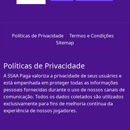
Políticas de Privacidade
Termos e Condições
Sitemap
Políticas de Privacidade
A 55AA Paga valoriza a privacidade de seus usuários e
está empenhada em proteger todas as informações
pessoais fornecidas durante o uso de nossos canais de
comunicação. Todos os dados coletados são utilizados
exclusivamente para fins de melhoria contínua da
experiência de nossos jogadores.