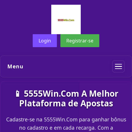
Login
Registrar-se
Menu
📱 5555Win.Com A Melhor
Plataforma de Apostas
Cadastre-se na 5555Win.Com para ganhar bônus
no cadastro e em cada recarga. Com a