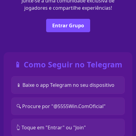
Junte-se a uma comunidade exclusiva de
jogadores e compartilhe experiências!
Entrar Grupo
📱 Como Seguir no Telegram
📱 Baixe o app Telegram no seu dispositivo
🔍 Procure por "@5555Win.ComOficial"
👆 Toque em "Entrar" ou "Join"