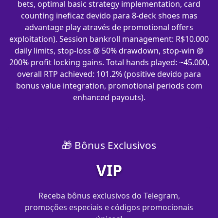
bets, optimal basic strategy implementation, card
counting ineficaz devido para 8-deck shoes mas
advantage play através de promotional offers
exploitation). Session bankroll management: R$10.000
daily limits, stop-loss @ 50% drawdown, stop-win @
200% profit locking gains. Total hands played: ~45.000,
overall RTP achieved: 101.2% (positive devido para
bonus value integration, promotional periods com
enhanced payouts).
🎁 Bônus Exclusivos
VIP
Receba bônus exclusivos do Telegram,
promoções especiais e códigos promocionais