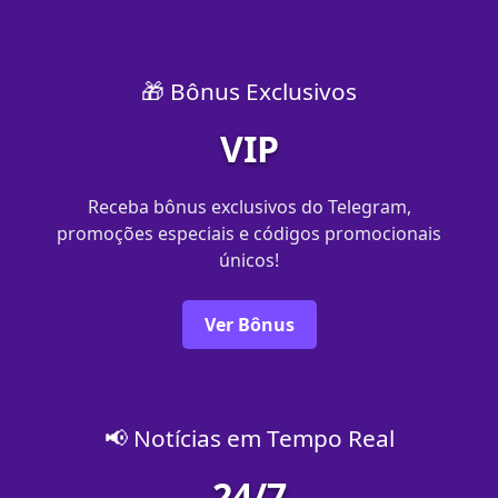
🎁 Bônus Exclusivos
VIP
Receba bônus exclusivos do Telegram,
promoções especiais e códigos promocionais
únicos!
Ver Bônus
📢 Notícias em Tempo Real
24/7