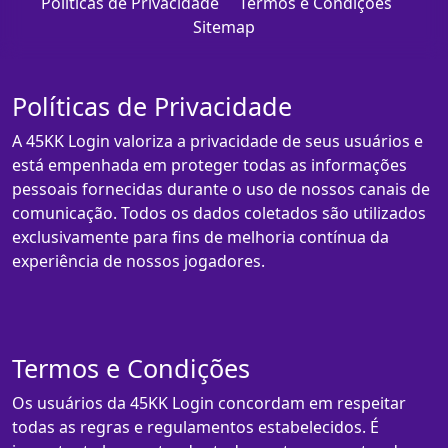
Políticas de Privacidade
Termos e Condições
Sitemap
Políticas de Privacidade
A 45KK Login valoriza a privacidade de seus usuários e
está empenhada em proteger todas as informações
pessoais fornecidas durante o uso de nossos canais de
comunicação. Todos os dados coletados são utilizados
exclusivamente para fins de melhoria contínua da
experiência de nossos jogadores.
Termos e Condições
Os usuários da 45KK Login concordam em respeitar
todas as regras e regulamentos estabelecidos. É