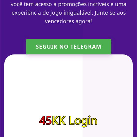
você tem acesso a promoções incríveis e uma
experiência de jogo inigualável. Junte-se aos
vencedores agora!
SEGUIR NO TELEGRAM