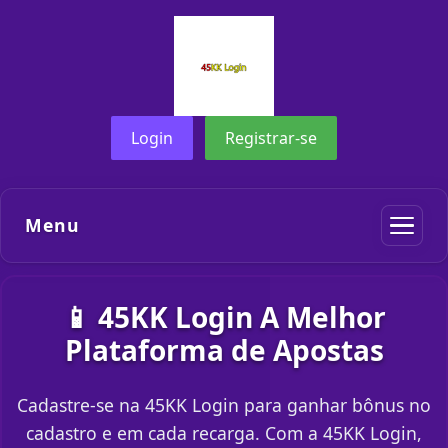
Login
Registrar-se
Menu
📱 45KK Login A Melhor
Plataforma de Apostas
Cadastre-se na 45KK Login para ganhar bônus no
cadastro e em cada recarga. Com a 45KK Login,