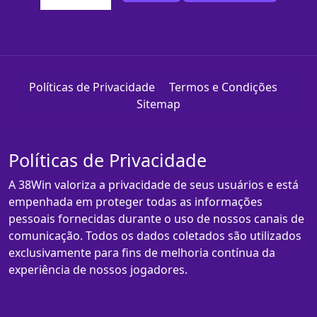
Políticas de Privacidade
Termos e Condições
Sitemap
Políticas de Privacidade
A 38Win valoriza a privacidade de seus usuários e está
empenhada em proteger todas as informações
pessoais fornecidas durante o uso de nossos canais de
comunicação. Todos os dados coletados são utilizados
exclusivamente para fins de melhoria contínua da
experiência de nossos jogadores.