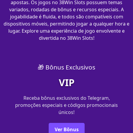
apostas. Os jogos no 38Win Slots possuem temas
variados, rodadas de bônus e recursos especiais. A
jogabilidade é fluida, e todos são compatíveis com
dispositivos móveis, permitindo jogar a qualquer hora e
lugar. Explore uma experiência de jogo envolvente e
divertida no 38Win Slots!
🎁 Bônus Exclusivos
VIP
Receba bônus exclusivos do Telegram,
promoções especiais e códigos promocionais
únicos!
Ver Bônus