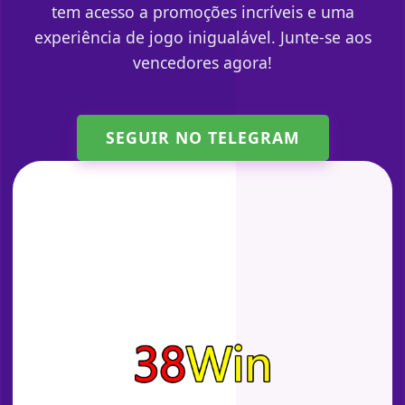
tem acesso a promoções incríveis e uma
experiência de jogo inigualável. Junte-se aos
vencedores agora!
SEGUIR NO TELEGRAM