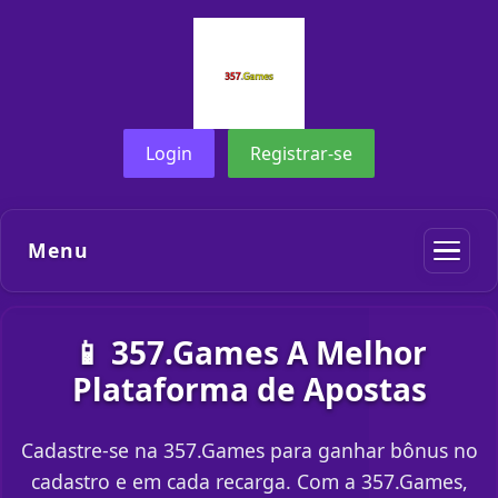
Login
Registrar-se
Menu
📱 357.Games A Melhor
Plataforma de Apostas
Cadastre-se na 357.Games para ganhar bônus no
cadastro e em cada recarga. Com a 357.Games,