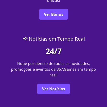
únicos!
Ver Bônus
📢 Notícias em Tempo Real
24/7
Fique por dentro de todas as novidades,
promoções e eventos da 357.Games em tempo
real!
Ver Notícias