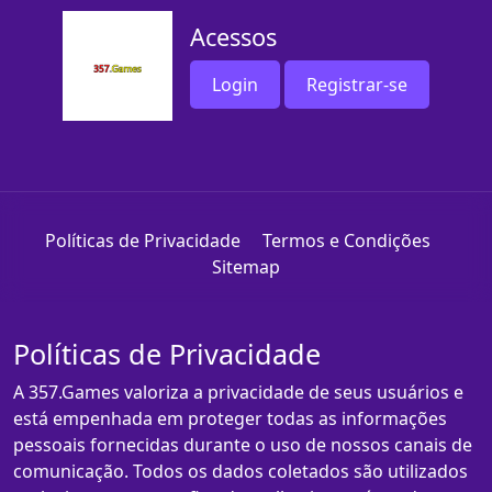
Acessos
Login
Registrar-se
Políticas de Privacidade
Termos e Condições
Sitemap
Políticas de Privacidade
A 357.Games valoriza a privacidade de seus usuários e
está empenhada em proteger todas as informações
pessoais fornecidas durante o uso de nossos canais de
comunicação. Todos os dados coletados são utilizados