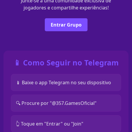
Junte-se a uma comunidade exclusiva de
jogadores e compartilhe experiências!
Entrar Grupo
📱 Como Seguir no Telegram
📱 Baixe o app Telegram no seu dispositivo
🔍 Procure por "@357.GamesOficial"
👆 Toque em "Entrar" ou "Join"