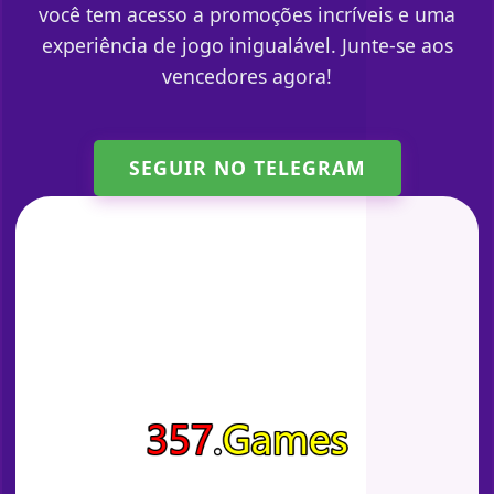
você tem acesso a promoções incríveis e uma
experiência de jogo inigualável. Junte-se aos
vencedores agora!
SEGUIR NO TELEGRAM