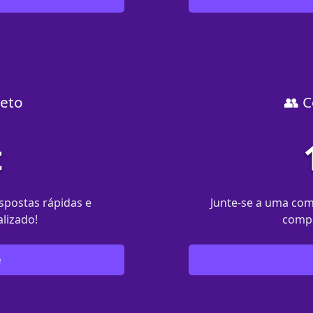
reto
👥 
t
espostas rápidas e
Junte-se a uma com
lizado!
compa
e