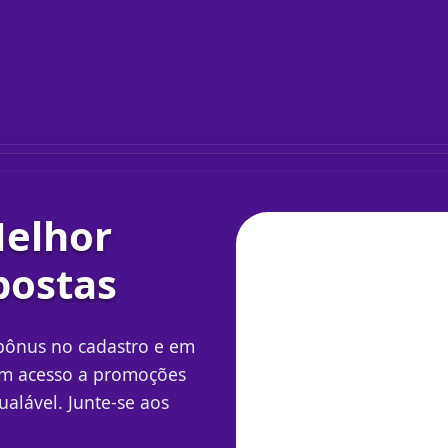
Melhor
postas
bônus no cadastro e em
em acesso a promoções
ualável. Junte-se aos