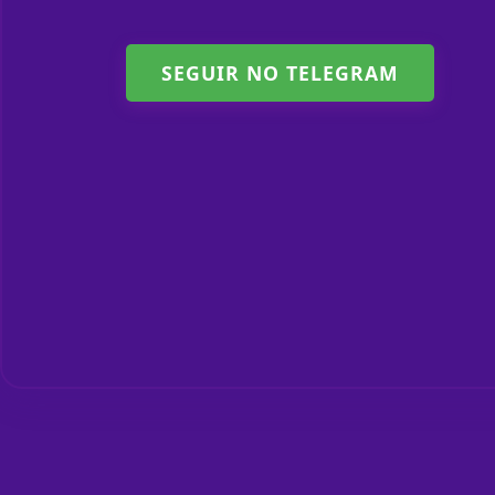
SEGUIR NO TELEGRAM