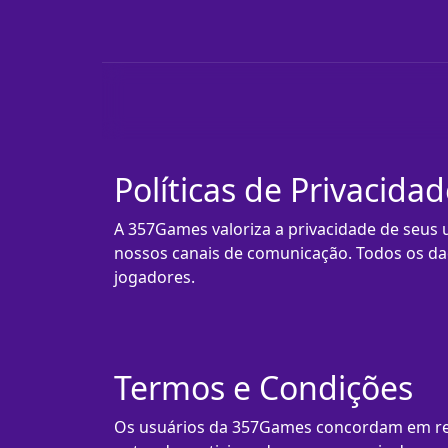
Políticas de Privacida
A 357Games valoriza a privacidade de seus
nossos canais de comunicação. Todos os dad
jogadores.
Termos e Condições
Os usuários da 357Games concordam em resp