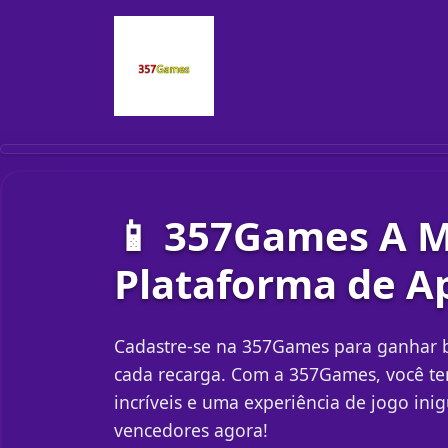
📱 357Games A 
Plataforma de A
Cadastre-se na 357Games para ganhar 
cada recarga. Com a 357Games, você t
incríveis e uma experiência de jogo inig
vencedores agora!