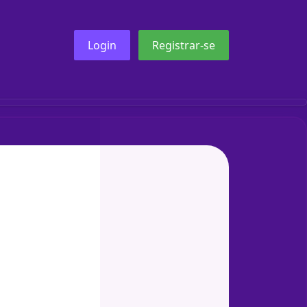
Login
Registrar-se