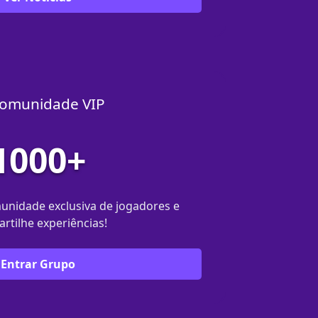
Comunidade VIP
1000+
unidade exclusiva de jogadores e
rtilhe experiências!
Entrar Grupo