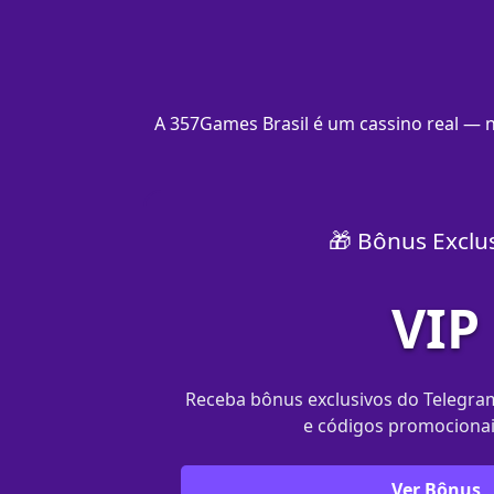
A 357Games Brasil é um cassino real — 
🎁 Bônus Exclu
VIP
Receba bônus exclusivos do Telegra
e códigos promocionai
Ver Bônus